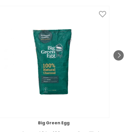
Spar
till 1
Big Green Egg