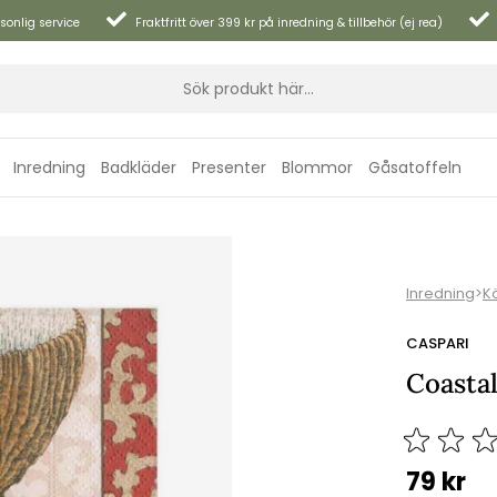
sonlig service
Fraktfritt över 399 kr på inredning & tillbehör (ej rea)
Inredning
Badkläder
Presenter
Blommor
Gåsatoffeln
Inredning
>
K
CASPARI
Coastal
79
kr