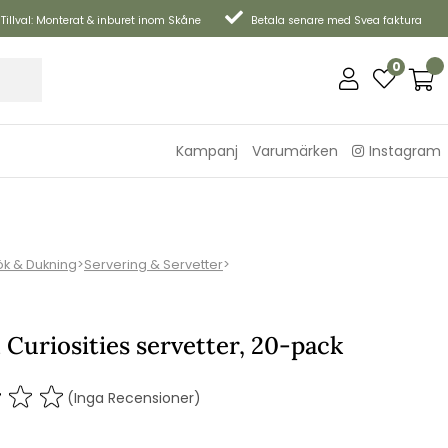
Tillval: Monterat & inburet inom Skåne
Betala senare med Svea faktura
0
Kampanj
Varumärken
Instagram
ök & Dukning
>
Servering & Servetter
>
 Curiosities servetter, 20-pack
(Inga Recensioner)