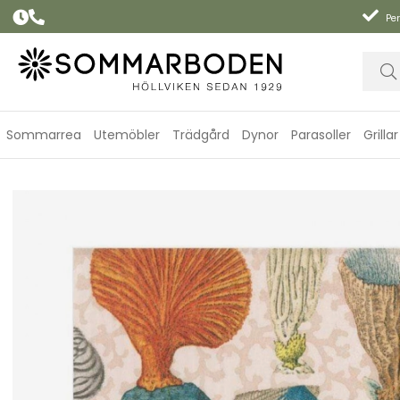
Per
Sommarrea
Utemöbler
Trädgård
Dynor
Parasoller
Grillar
Coastal Curiosities servetter, 20-pack