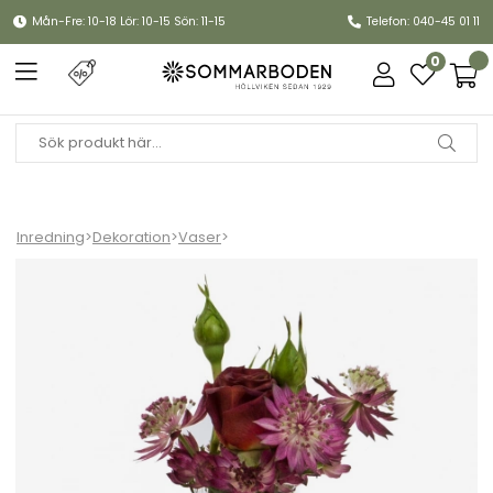
Mån-Fre: 10-18 Lör: 10-15 Sön: 11-15
Telefon: 040-45 01 11
0
Inredning
>
Dekoration
>
Vaser
>
Constella glassinsats, 5-pack