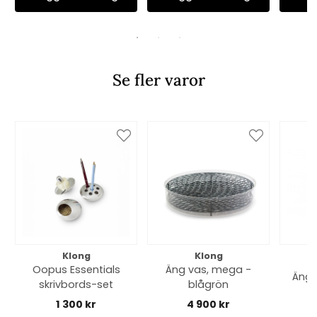
Se fler varor
Klong
Klong
Oopus Essentials
Äng vas, mega -
Äng v
skrivbords-set
blågrön
1 300 kr
4 900 kr