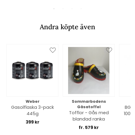
Andra köpte även
Weber
Sommarbodens
Bi
Gasolflaska 3-pack
Gåsatoffel
BGE 
Tofflor - Gås med
445g
100% 
blandad ranka
399 kr
fr. 579 kr