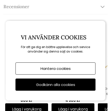
Recensioner
Rekommenderade tillbehör
VI ANVÄNDER COOKIES
För att ge dig en bättre upplevelse och service
använder sig denna sajt av cookies.
Hantera cookies
Godkänn alla cookies
Soprano ljusstake -
Äng vas, mega -
Const
vit/mässing
blågrön
st
800 kr
4 900 kr
Lägg i varukorg
Lägg i varukorg
Läg