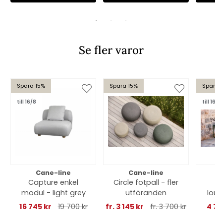
Se fler varor
Spara 15%
Spara 15%
Spara 
till 16/8
till 16/8
Cane-line
Cane-line
Capture enkel
Circle fotpall - fler
modul - light grey
utföranden
loun
16 745 kr
19 700 kr
fr. 3 145 kr
fr. 3 700 kr
4 76