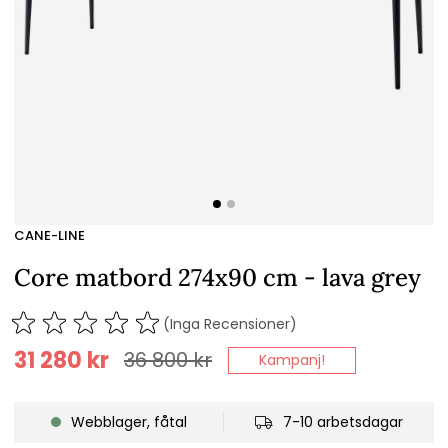
CANE-LINE
Core matbord 274x90 cm - lava grey
(Inga Recensioner)
31 280
kr
36 800
kr
Kampanj!
Webblager, fåtal
7-10 arbetsdagar