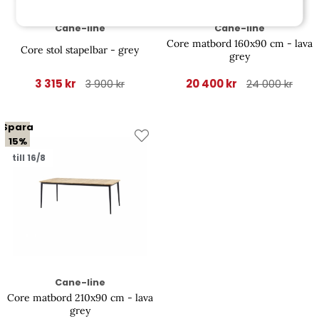
Cane-line
Cane-line
Core matbord 160x90 cm - lava
Core stol stapelbar - grey
grey
3 315 kr
20 400 kr
3 900 kr
24 000 kr
Spara
15%
till 16/8
Cane-line
Core matbord 210x90 cm - lava
grey