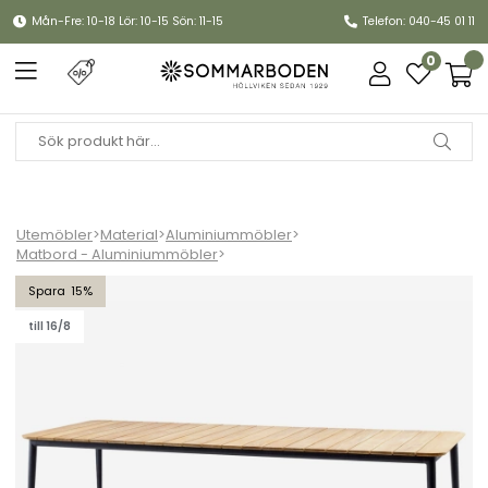
Mån-Fre: 10-18 Lör: 10-15 Sön: 11-15
Telefon: 040-45 01 11
0
Utemöbler
>
Material
>
Aluminiummöbler
>
Matbord - Aluminiummöbler
>
Core matbord 274x90 cm - lava grey
15
till 16/8