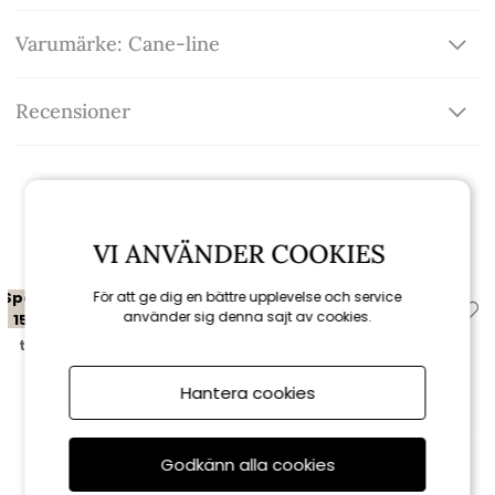
Varumärke: Cane-line
Recensioner
Relaterade produkter
VI ANVÄNDER COOKIES
Spara
Spara
För att ge dig en bättre upplevelse och service
använder sig denna sajt av cookies.
15%
15%
till 16/8
till 16/8
Hantera cookies
Godkänn alla cookies