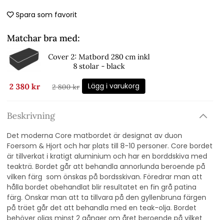
Spara som favorit
Matchar bra med:
Cover 2: Matbord 280 cm inkl
8 stolar - black
Lägg i varukorg
2 380 kr
2 800 kr
Beskrivning
Det moderna Core matbordet är designat av duon
Foersom & Hjort och har plats till 8-10 personer. Core bordet
är tillverkat i kratigt aluminium och har en borddskiva med
teakträ. Bordet går att behandla annorlunda beroende på
vilken färg som önskas på bordsskivan. Föredrar man att
hålla bordet obehandlat blir resultatet en fin grå patina
färg. Önskar man att ta tillvara på den gyllenbruna färgen
på träet går det att behandla med en teak-olja. Bordet
behöver oljas minst 2 gånger om året beroende på vilket