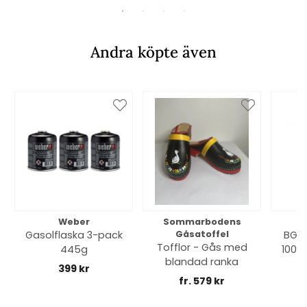
Andra köpte även
Weber
Sommarbodens
Bi
Gasolflaska 3-pack
Gåsatoffel
BGE 
Tofflor - Gås med
445g
100% 
blandad ranka
399 kr
fr. 579 kr