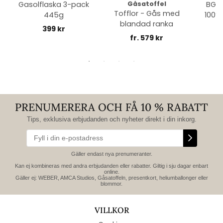
Gasolflaska 3-pack
Gåsatoffel
BGE 
Tofflor - Gås med
445g
100% 
blandad ranka
399 kr
fr. 579 kr
PRENUMERERA OCH FÅ 10 % RABATT
Tips, exklusiva erbjudanden och nyheter direkt i din inkorg.
Gäller endast nya prenumeranter.
Kan ej kombineras med andra erbjudanden eller rabatter. Giltig i sju dagar enbart
online.
Gäller ej: WEBER, AMCA Studios, Gåsatoffeln, presentkort, heliumballonger eller
blommor.
VILLKOR