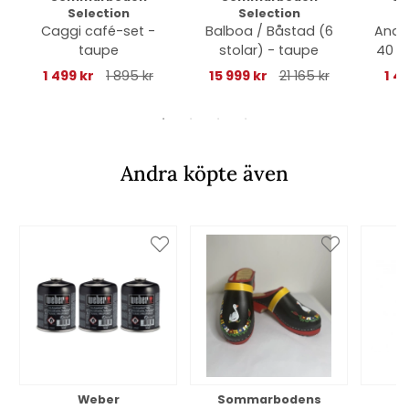
Selection
Selection
Caggi café-set -
Balboa / Båstad (6
Andor
taupe
stolar) - taupe
40 kg
1 499 kr
1 895 kr
15 999 kr
21 165 kr
1 4
Andra köpte även
Weber
Sommarbodens
Bi