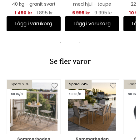
40 kg - granit svart
med hjul - taupe
220
1 490 kr
1 895 kr
6 995 kr
9 995 kr
10 9
Lägg i varukorg
Lägg i varukorg
Läg
Se fler varor
Spara 21%
Spara 24%
Spara 
till 16/8
till 16/8
till 16/8
Sommarboden
Sommarboden
So