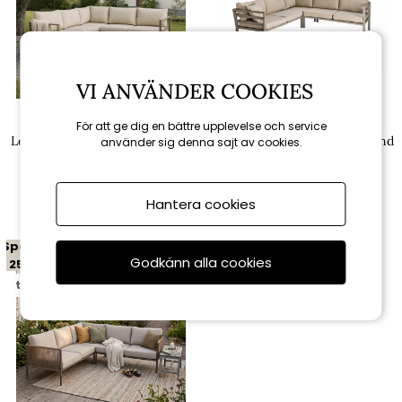
VI ANVÄNDER COOKIES
Sommarboden Selection
Brafab
För att ge dig en bättre upplevelse och service
Lenny hörnsoffa exkl. soffbord
Weldon hörnsoffa - khaki/sand
använder sig denna sajt av cookies.
- khaki/beige
dyna
11 990 kr
14 121 kr
15 990 kr
15 690 kr
Hantera cookies
Spara
Godkänn alla cookies
25%
till 16/8