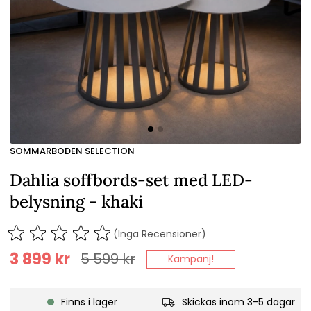
SOMMARBODEN SELECTION
Dahlia soffbords-set med LED-
belysning - khaki
(Inga Recensioner)
3 899
kr
5 599
kr
Kampanj!
Finns i lager
Skickas inom 3-5 dagar