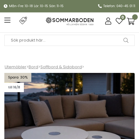
Mån-Fre: 10-18 Lör: 10-15 Sön: 11-15
Telefon: 040-45 01 11
0
Utemöbler
>
Bord
>
Soffbord & Sidobord
>
Dahlia soffbords-set med LED-belysning - khaki
30
till 16/8