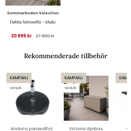
Sommarboden Selection
Dahlia hörnsoffa - khaki
20 995 kr
27 889 kr
Rekommenderade tillbehör
KAMPANJ
KAMPANJ
KAMP
till 16/8
till 16/8
Andorra parasollfot
Victoria dynbox,
O