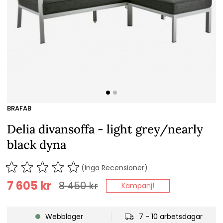
BRAFAB
Delia divansoffa - light grey/nearly
black dyna
(Inga Recensioner)
7 605
kr
8 450
kr
Kampanj!
Webblager
7 - 10 arbetsdagar