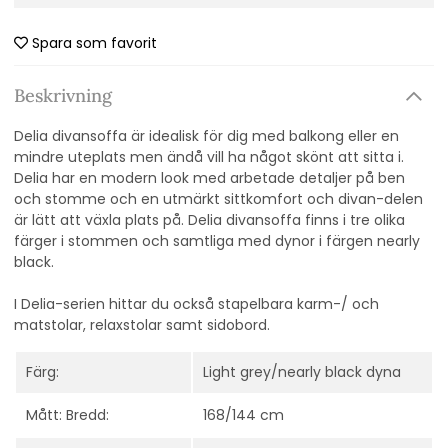
Spara som favorit
Beskrivning
Delia divansoffa är idealisk för dig med balkong eller en
mindre uteplats men ändå vill ha något skönt att sitta i.
Delia har en modern look med arbetade detaljer på ben
och stomme och en utmärkt sittkomfort och d
ivan-delen
är lätt att växla plats på.
Delia divansoffa finns i tre olika
färger i stommen och samtliga med dynor i färgen nearly
black.
I Delia-serien hittar du också stapelbara karm-/ och
matstolar, relaxstolar samt sidobord.
Färg:
Light grey/nearly black dyna
Mått: Bredd:
168/144 cm