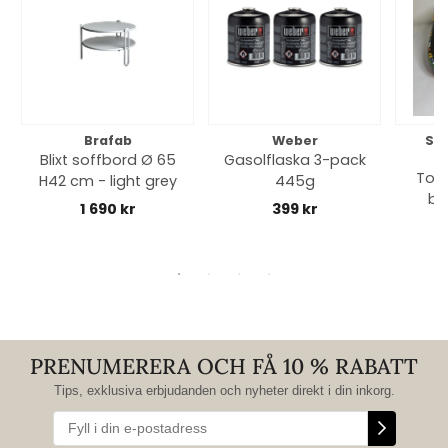
Brafab
Weber
So
Blixt soffbord Ø 65
Gasolflaska 3-pack
Toff
H42 cm - light grey
445g
bl
1 690 kr
399 kr
PRENUMERERA OCH FÅ 10 % RABATT
Tips, exklusiva erbjudanden och nyheter direkt i din inkorg.