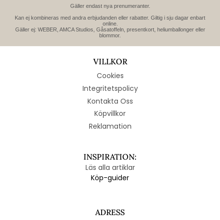
Gäller endast nya prenumeranter.
Kan ej kombineras med andra erbjudanden eller rabatter. Giltig i sju dagar enbart
online.
Gäller ej: WEBER, AMCA Studios, Gåsatoffeln, presentkort, heliumballonger eller
blommor.
VILLKOR
Cookies
Integritetspolicy
Kontakta Oss
Köpvillkor
Reklamation
INSPIRATION:
Läs alla artiklar
Köp-guider
ADRESS