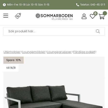
Mån-Fre: 10-18 Lör: 10-15 Sön: 11-15
Telefon: 040-45 01 11
0
Utemöbler
>
Loungemöbler
>
Loungegrupper
>
Färdiga paket
>
Delia divansoffa - light grey/nearly black dyna
10
till 16/8