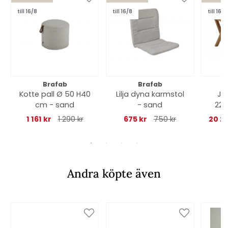
till 16/8
till 16/8
till 16/8
Brafab
Brafab
Kotte pall Ø 50 H40
Lilja dyna karmstol
Ju
cm - sand
- sand
220
1 161 kr
1 290 kr
675 kr
750 kr
20 2
Andra köpte även