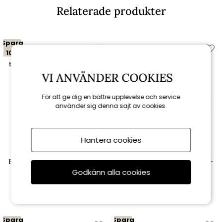
Relaterade produkter
Spara
10%
till 16/8
VI ANVÄNDER COOKIES
För att ge dig en bättre upplevelse och service
använder sig denna sajt av cookies.
Hantera cookies
Brafab
Brafab
Blixt soffbord Ø 85 H39 cm -
Blixt soffbord Ø 65 H42 cm -
light grey
light grey
Godkänn alla cookies
2 061 kr
1 690 kr
2 290 kr
Spara
Spara