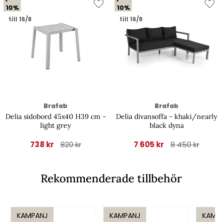
10%
10%
till 16/8
till 16/8
Brafab
Brafab
Delia sidobord 45x40 H39 cm -
Delia divansoffa - khaki/nearly
light grey
black dyna
738 kr
7 605 kr
820 kr
8 450 kr
Rekommenderade tillbehör
KAMPANJ
KAMPANJ
KAMP