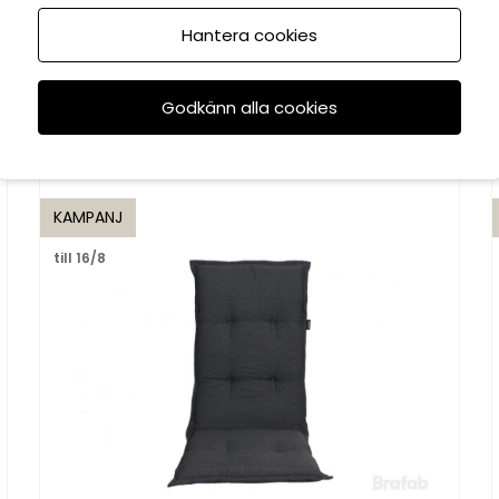
Hantera cookies
Rekommenderade tillbehör
Godkänn alla cookies
KAMPANJ
till 16/8