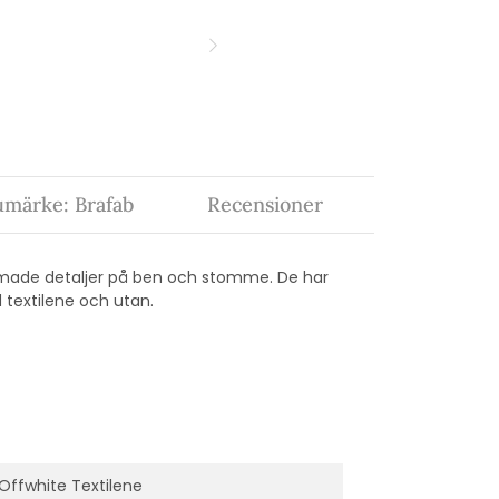
umärke: Brafab
Recensioner
rmade detaljer på ben och stomme. De har
 textilene och utan.
ffwhite Textilene