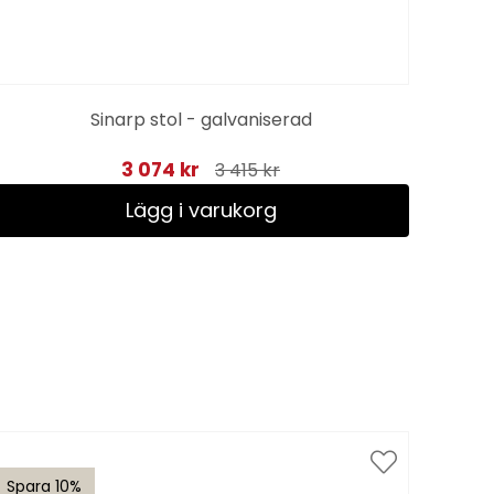
Sinarp stol - galvaniserad
3 074 kr
3 415 kr
Lägg i varukorg
Spara 10%