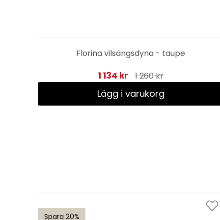
m,
Florina vilsängsdyna - taupe
1 134 kr
1 260 kr
Lägg i varukorg
Spara 20%