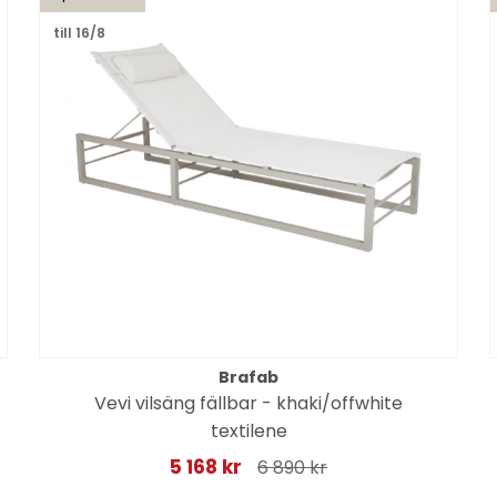
till 16/8
Brafab
Vevi vilsäng fällbar - khaki/offwhite
textilene
5 168 kr
6 890 kr