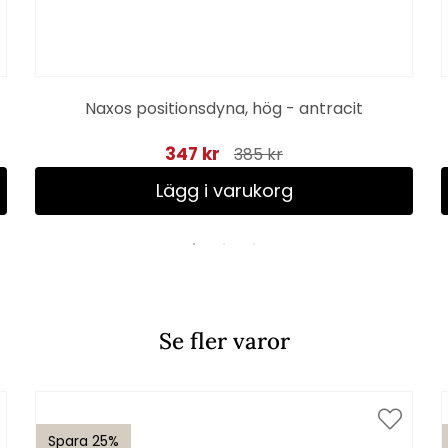
Naxos positionsdyna, hög - antracit
347 kr
385 kr
Lägg i varukorg
Se fler varor
Spara 25%