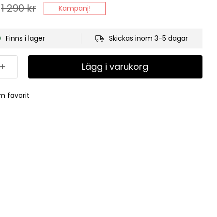
1 290
kr
Kampanj!
Finns i lager
Skickas inom 3-5 dagar
Lägg i varukorg
m favorit