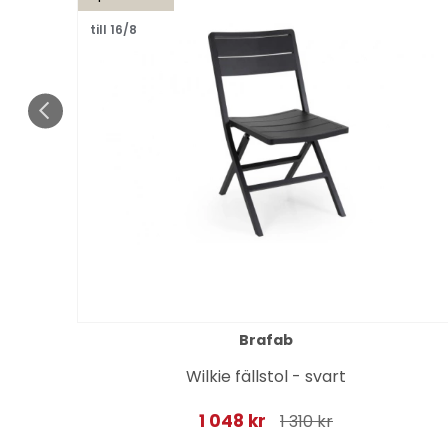
till 16/8
Brafab
Wilkie fällstol - svart
1 048 kr
1 310 kr