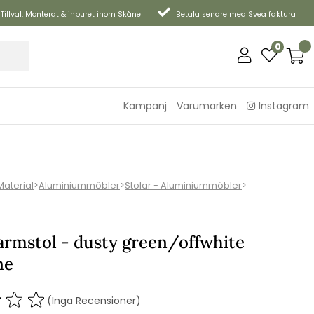
Tillval: Monterat & inburet inom Skåne
Betala senare med Svea faktura
0
Kampanj
Varumärken
Instagram
Material
>
Aluminiummöbler
>
Stolar - Aluminiummöbler
>
armstol - dusty green/offwhite
ne
(Inga Recensioner)