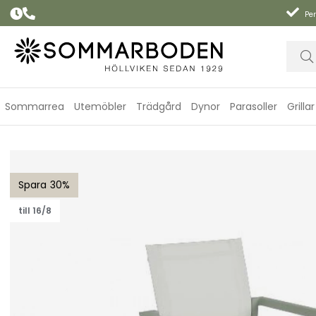
Per
Sommarrea
Utemöbler
Trädgård
Dynor
Parasoller
Grillar
Delia karmstol - dusty green/offwhite textilene
30
till 16/8