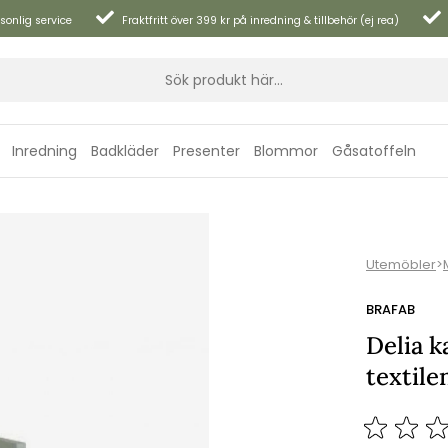
sonlig service
Fraktfritt över 399 kr på inredning & tillbehör (ej rea)
Inredning
Badkläder
Presenter
Blommor
Gåsatoffeln
Utemöbler
>
BRAFAB
Delia k
textile