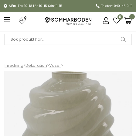
Mån-Fre: 10-18 Lör: 10-15 Sön: 11-15
Telefon: 040-45 01 11
0
Inredning
>
Dekoration
>
Vaser
>
Desert vas - ljusgrå