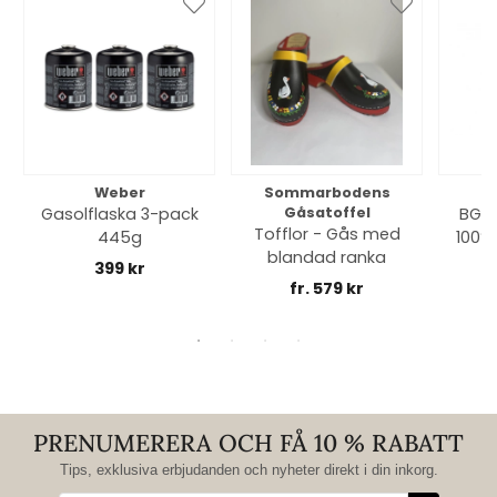
Weber
Sommarbodens
Bi
Gasolflaska 3-pack
Gåsatoffel
BGE 
Tofflor - Gås med
445g
100% 
blandad ranka
399 kr
fr. 579 kr
PRENUMERERA OCH FÅ 10 % RABATT
Tips, exklusiva erbjudanden och nyheter direkt i din inkorg.