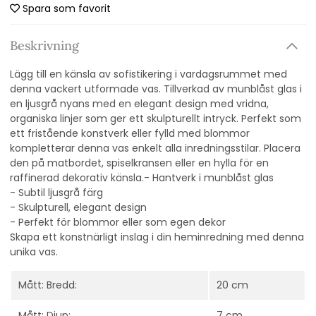
Spara som favorit
Beskrivning
Lägg till en känsla av sofistikering i vardagsrummet med
denna vackert utformade vas. Tillverkad av munblåst glas i
en ljusgrå nyans med en elegant design med vridna,
organiska linjer som ger ett skulpturellt intryck. Perfekt som
ett fristående konstverk eller fylld med blommor
kompletterar denna vas enkelt alla inredningsstilar. Placera
den på matbordet, spiselkransen eller en hylla för en
raffinerad dekorativ känsla.- Hantverk i munblåst glas
- Subtil ljusgrå färg
- Skulpturell, elegant design
- Perfekt för blommor eller som egen dekor
Skapa ett konstnärligt inslag i din heminredning med denna
unika vas.
Mått: Bredd:
20 cm
Mått: Djup:
7 cm