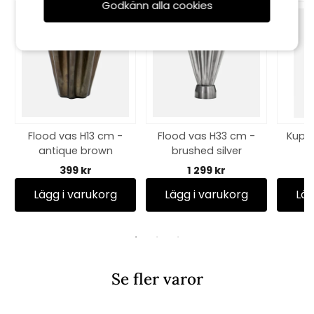
Godkänn alla cookies
Flood vas H13 cm -
Flood vas H33 cm -
Kupla
antique brown
brushed silver
399 kr
1 299 kr
Lägg i varukorg
Lägg i varukorg
Läg
Se fler varor