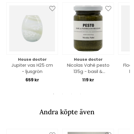
House doctor
House doctor
H
Jupiter vas H25 cm
Nicolas Vahé pesto
Floo
- ljusgrön
135g - basil &
br
parmesan
659 kr
119 kr
Andra köpte även