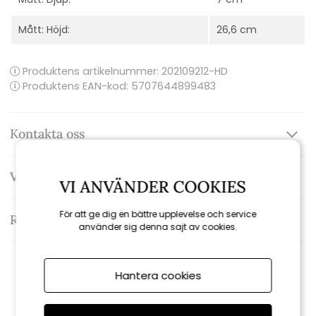
Mått: Höjd:
26,6 cm
Produktens artikelnummer:
202109212-HD
Produktens EAN-kod: 5707644899483
Kontakta oss
Varumärke: House doctor
VI ANVÄNDER COOKIES
För att ge dig en bättre upplevelse och service
Recensioner
använder sig denna sajt av cookies.
Rekommenderade tillbehör
Hantera cookies