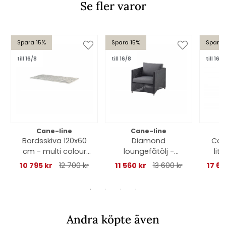
Se fler varor
Spara 15%
Spara 15%
Spara 
till 16/8
till 16/8
till 16/8
Cane-line
Cane-line
Bordsskiva 120x60
Diamond
Com
cm - multi colour
loungefåtölj -
lit
ceramic
graphite/grey
10 795 kr
12 700 kr
11 560 kr
13 600 kr
17 6
Andra köpte även