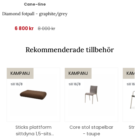
Cane-line
Diamond fotpall - graphite/grey
6 800 kr
8 000 kr
Rekommenderade tillbehör
KAMPANJ
KAMPANJ
KAMP
till 16/8
till 16/8
till 16/8
Sticks plattform
Core stol stapelbar
Stra
sittdyna 1,5-sits
- taupe
s