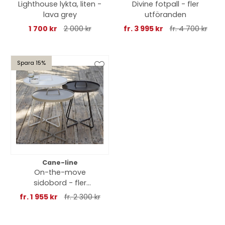
Lighthouse lykta, liten -
Divine fotpall - fler
lava grey
utföranden
1 700 kr
2 000 kr
fr. 3 995 kr
fr. 4 700 kr
Spara 15%
Cane-line
On-the-move
sidobord - fler
utföranden
fr. 1 955 kr
fr. 2 300 kr