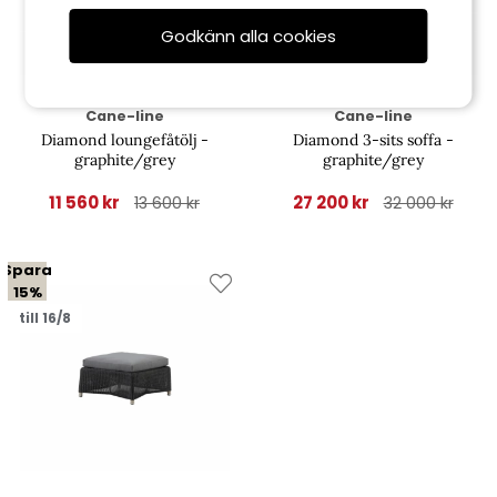
Godkänn alla cookies
Cane-line
Cane-line
Diamond loungefåtölj -
Diamond 3-sits soffa -
graphite/grey
graphite/grey
11 560 kr
27 200 kr
13 600 kr
32 000 kr
Spara
15%
till 16/8