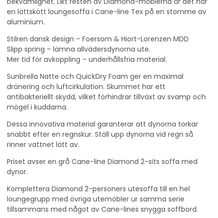
bekvämlighet. Likt resten av Diamond-möblerna är det här
en lättskött loungesoffa i Cane-line Tex på en stomme av
aluminium.
Stilren dansk design – Foersom & Hiort-Lorenzen MDD
Slipp spring – lämna allvädersdynorna ute.
Mer tid för avkoppling – underhållsfria material.
Sunbrella Natte och QuickDry Foam ger en maximal
dränering och luftcirkulation. Skummet har ett
antibakteriellt skydd, vilket förhindrar tillväxt av svamp och
mögel i kuddarna.
Dessa innovativa material garanterar att dynorna torkar
snabbt efter en regnskur. Ställ upp dynorna vid regn så
rinner vattnet lätt av.
Priset avser en grå Cane-line Diamond 2-sits soffa med
dynor.
Komplettera Diamond 2-personers utesoffa till en hel
loungegrupp med övriga utemöbler ur samma serie
tillsammans med något av Cane-lines snygga soffbord.