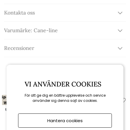
Kontakta oss
Varumärke: Cane-line
Recensioner
Relaterade produkter
VI ANVÄNDER COOKIES
För att ge dig en bättre upplevelse och service
Spara
Spara
använder sig denna sajt av cookies.
15%
15%
till 16/8
till 16/8
Hantera cookies