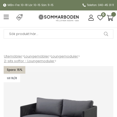
Mån-Fre: 10-18 Lör: 10-15 Sön: 11-15
Telefon: 040-45 01 11
0
Utemöbler
>
Loungemöbler
>
Loungemoduler
>
2-sits soffor - Loungemoduler
>
Diamond 2-sits soffa - graphite/grey
15
till 16/8