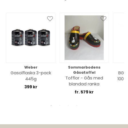
Weber
Sommarbodens
Bi
Gasolflaska 3-pack
Gåsatoffel
BGE 
Tofflor - Gås med
445g
100% 
blandad ranka
399 kr
fr. 579 kr