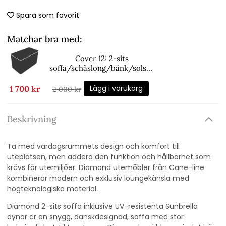
Spara som favorit
Matchar bra med:
Cover 12: 2-sits
soffa/schäslong/bänk/solsto
l/ - black
Lägg i varukorg
1 700 kr
2 000 kr
Beskrivning
Ta med vardagsrummets design och komfort till
uteplatsen, men addera den funktion och hållbarhet som
krävs för utemiljöer. Diamond utemöbler från Cane-line
kombinerar modern och exklusiv loungekänsla med
högteknologiska material.
Diamond 2-sits soffa inklusive UV-resistenta Sunbrella
dynor är en snygg, danskdesignad, soffa med stor