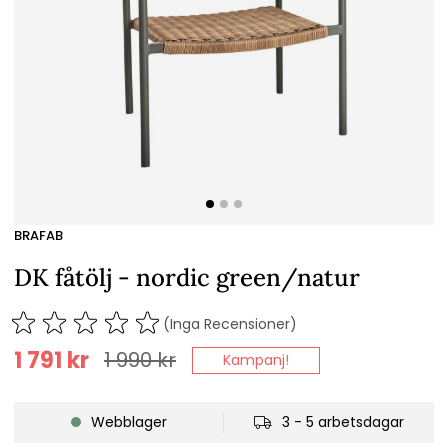
BRAFAB
DK fåtölj - nordic green/natur
(Inga Recensioner)
1 791
kr
1 990
kr
Kampanj!
Webblager
3 - 5 arbetsdagar