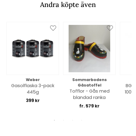
Andra köpte även
Weber
Sommarbodens
Bi
Gasolflaska 3-pack
Gåsatoffel
BGE 
Tofflor - Gås med
445g
100% 
blandad ranka
399 kr
fr. 579 kr