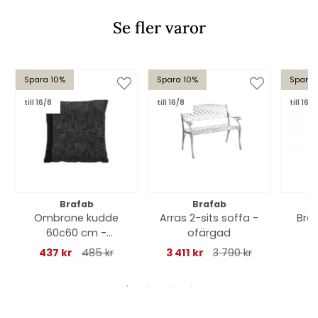
Se fler varor
Spara 10%
Spara 10%
Spara 
till 16/8
till 16/8
till 16/8
Brafab
Brafab
Ombrone kudde
Arras 2-sits soffa -
Brag
60c60 cm -
ofärgad
1
antracit
437 kr
485 kr
3 411 kr
3 790 kr
35