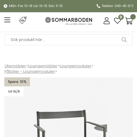
Mån-Fre: 10-18 Lör: 10-15 Sön: 11-15
Telefon: 040-45 01 11
0
Utemöbler
>
Loungemöbler
>
Loungemoduler
>
Fåtöljer - Loungemoduler
>
DK fåtölj - nordic green/natur
10
till 16/8