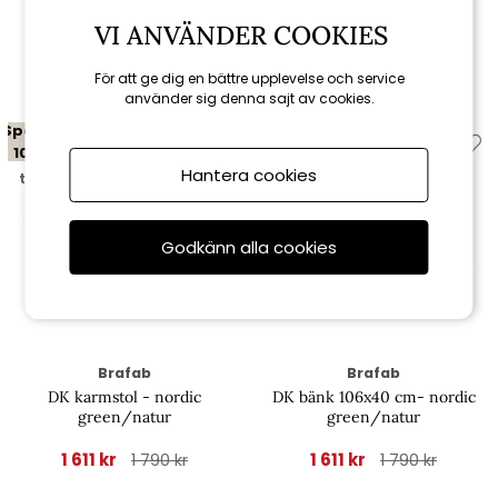
VI ANVÄNDER COOKIES
Relaterade produkter
För att ge dig en bättre upplevelse och service
använder sig denna sajt av cookies.
Spara
Spara
10%
10%
Hantera cookies
till 16/8
till 16/8
Godkänn alla cookies
Brafab
Brafab
DK karmstol - nordic
DK bänk 106x40 cm- nordic
green/natur
green/natur
1 611 kr
1 611 kr
1 790 kr
1 790 kr