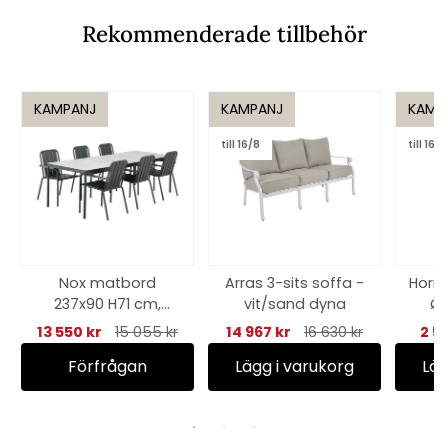
Rekommenderade tillbehör
KAMPANJ
KAMPANJ
KAMP
till 16/8
till 16/8
Nox matbord
Arras 3-sits soffa -
Horn
237x90 H71 cm,
vit/sand dyna
Ø 
bygg själv - flera
13 550 kr
15 055 kr
14 967 kr
16 630 kr
2 5
färger
Förfrågan
Lägg i varukorg
Läg