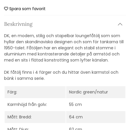
Spara som favorit
Beskrivning
DK, en modern, stilig och stapelbar loungefåtölj som som
hyllar den skandinaviska designen och som för tankarna till
1950-talet. Fåtöljen har en elegant och stabil stomme i
aluminium med kontrasterande detaljer på armstöd och
med en sits i flätad konstrotting som lyfter känslan.
DK fåtölj finns i 4 färger och du hittar även karmstol och
bänk i samma serie.
Färg:
Nordic green/natur
Karmhöjd från golv:
55 cm
Mått: Bredd:
64 cm
Mått: Djup:
62 cm