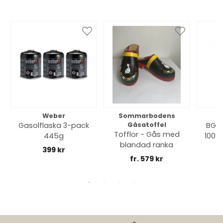
Weber
Sommarbodens
Bi
Gasolflaska 3-pack
Gåsatoffel
BGE 
Tofflor - Gås med
445g
100% 
blandad ranka
399 kr
fr. 579 kr