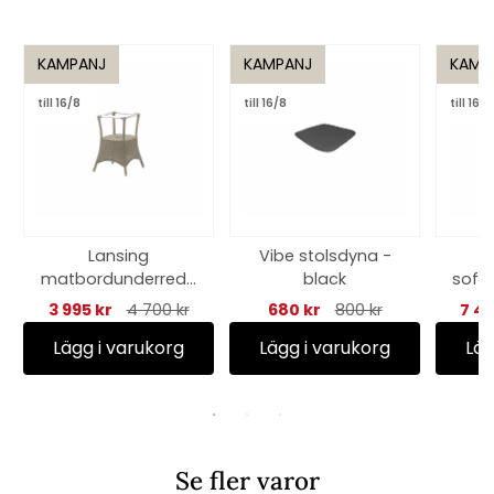
KAMPANJ
KAMPANJ
KAMP
till 16/8
till 16/8
till 16/8
Lansing
Vibe stolsdyna -
matbordunderrede
black
soff
liten - taupe
st
3 995 kr
4 700 kr
680 kr
800 kr
7 4
Lägg i varukorg
Lägg i varukorg
Läg
Se fler varor