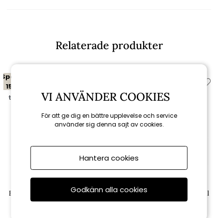
Relaterade produkter
Spara
Spara
15%
15%
VI ANVÄNDER COOKIES
till 16/8
till 16/8
För att ge dig en bättre upplevelse och service
använder sig denna sajt av cookies.
Hantera cookies
Cane-line
Cane-line
Godkänn alla cookies
Bordsskiva 150x75 cm - multi
Bordsskiva 150x75 cm - fossil
colour keramik
grey keramik