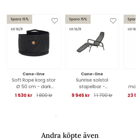
Spara 15%
Spara 15%
Spara 
till 16/8
till 16/8
till 16/8
Cane-line
Cane-line
Soft Rope korg stor
Sunrise solstol
Ø 50 cm - dark
stapelbar -
matb
grey
graphite
m/12
1 530 kr
1 800 kr
9 945 kr
1 1 700 kr
23 8
Andra köpte även