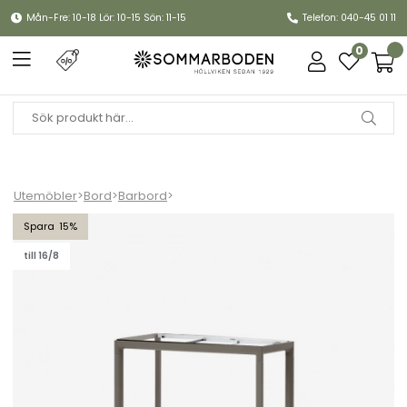
Mån-Fre: 10-18 Lör: 10-15 Sön: 11-15
Telefon: 040-45 01 11
0
Utemöbler
>
Bord
>
Barbord
>
Drop barbordunderrede 150x75 cm - taupe
15
till 16/8