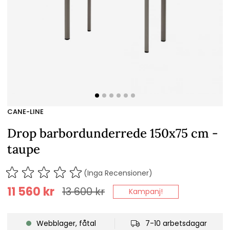
CANE-LINE
Drop barbordunderrede 150x75 cm -
taupe
(Inga Recensioner)
11 560
kr
13 600
kr
Kampanj!
Webblager, fåtal
7-10 arbetsdagar