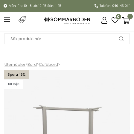
Mån-Fre: 10-18 Lör: 10-15 Sön: 11-15
Telefon: 040-45 01 11
0
Utemöbler
>
Bord
>
Cafébord
>
Drop cafébordsunderrede rekt - sand
15
till 16/8