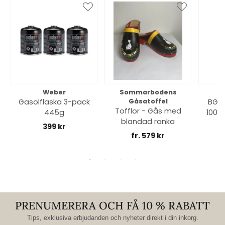
Weber
Sommarbodens
Bi
Gasolflaska 3-pack
Gåsatoffel
BGE 
Tofflor - Gås med
445g
100% 
blandad ranka
399 kr
fr. 579 kr
PRENUMERERA OCH FÅ 10 % RABATT
Tips, exklusiva erbjudanden och nyheter direkt i din inkorg.