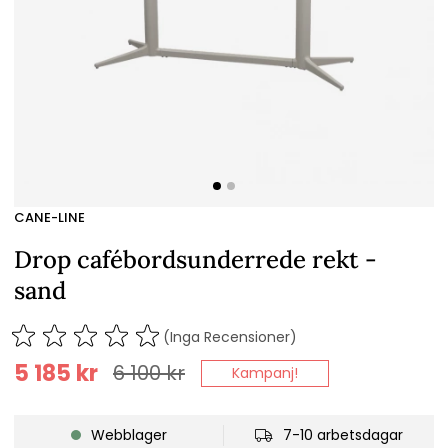
CANE-LINE
Drop cafébordsunderrede rekt -
sand
(Inga Recensioner)
5 185
kr
6 100
kr
Kampanj!
Webblager
7-10 arbetsdagar