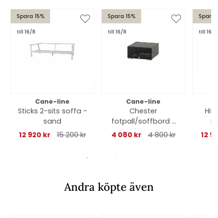
Spara 15%
Spara 15%
Spara 
till 16/8
till 16/8
till 16/8
Cane-line
Cane-line
Sticks 2-sits soffa -
Chester
Hiv
sand
fotpall/soffbord -
m
graphite
12 920 kr
15 200 kr
4 080 kr
4 800 kr
12 9
Andra köpte även