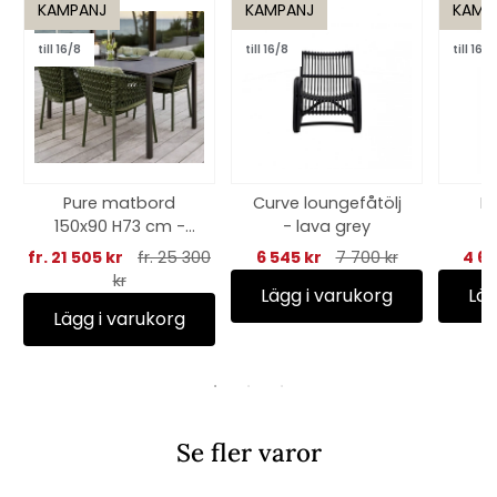
KAMPANJ
KAMPANJ
KAMP
till 16/8
till 16/8
till 16/8
Pure matbord
Curve loungefåtölj
La
150x90 H73 cm -
- lava grey
lava grey/flera
fr. 21 505 kr
fr. 25 300
6 545 kr
7 700 kr
4 67
bordsskivor
kr
Lägg i varukorg
Läg
Lägg i varukorg
Se fler varor