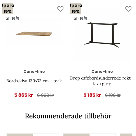
Spara
Spara
15%
15%
till 16/8
till 16/8
Cane-line
Cane-line
Drop cafébordsunderrede rekt -
Bordsskiva 130x72 cm - teak
lava grey
5 865 kr
5 185 kr
6 900 kr
6 100 kr
Rekommenderade tillbehör