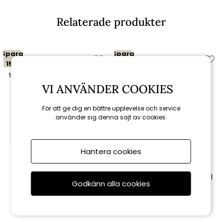
Relaterade produkter
Spara
Spara
15%
15%
till 16/8
till 16/8
VI ANVÄNDER COOKIES
För att ge dig en bättre upplevelse och service
använder sig denna sajt av cookies.
Hantera cookies
Cane-line
Cane-line
Bordsskiva 130x75 cm - lava
Bordsskiva 130x75 cm - sand
grey
Godkänn alla cookies
3 400 kr
3 400 kr
4 000 kr
4 000 kr