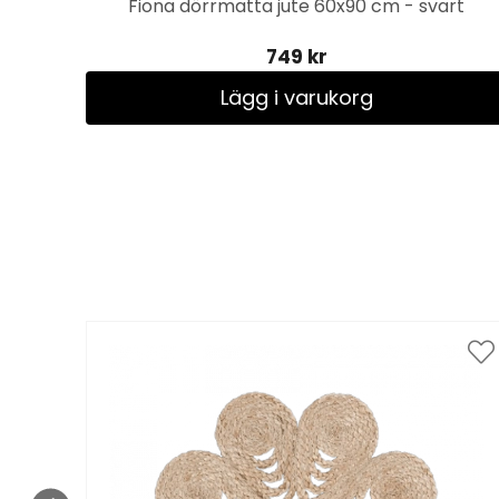
vart
Fiona dörrmatta jute 60x90 cm - svart
749 kr
Lägg i varukorg