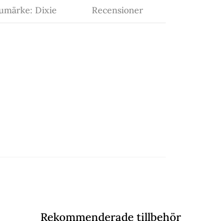
umärke: Dixie
Recensioner
Rekommenderade tillbehör