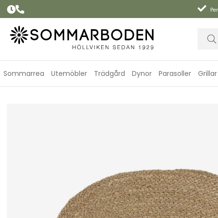
Per
Sommarrea
Utemöbler
Trädgård
Dynor
Parasoller
Grillar
Elin bordstabett oval 45x35 cm - golden green