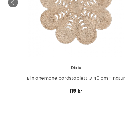
Dixie
vart
Elin anemone bordstablett Ø 40 cm - natur
119 kr