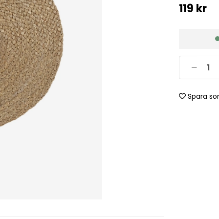
119
kr
Spara so