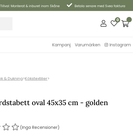
Tillval: Monterat & inburet inom Skåne
Betala senare med Svea faktura
0
Kampanj
Varumärken
Instagram
ök & Dukning
>
Kökstextilier
>
rdstabett oval 45x35 cm - golden
(Inga Recensioner)