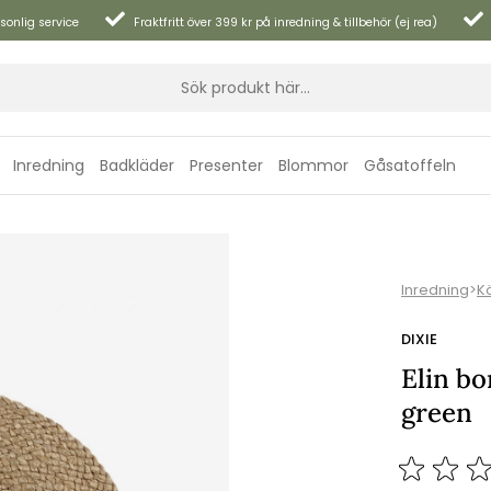
sonlig service
Fraktfritt över 399 kr på inredning & tillbehör (ej rea)
Inredning
Badkläder
Presenter
Blommor
Gåsatoffeln
Inredning
>
K
DIXIE
Elin bo
green