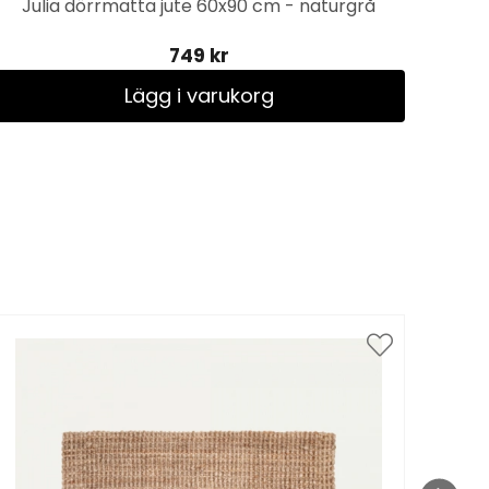
Julia dörrmatta jute 60x90 cm - naturgrå
Jul
749 kr
Lägg i varukorg