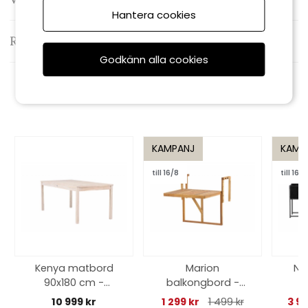
Hantera cookies
Recensioner
Godkänn alla cookies
Rekommenderade tillbehör
KAMPANJ
KAMP
till 16/8
till 16/8
Kenya matbord
Marion
No
90x180 cm -
balkongbord -
whitewash
nature
10 999 kr
1 299 kr
1 499 kr
3 99