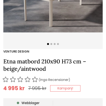
VENTURE DESIGN
Etna matbord 210x90 H73 cm –
beige/aintwood
(Inga Recensioner)
4 995
kr
7 995
kr
Kampanj!
Webblager