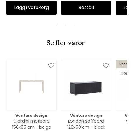
Lägg i varukorg
Beställ
Läg
Se fler varor
Spara 
till 16/8
Venture design
Venture design
Ve
Giardini matbord
London soffbord
Ve
150x85 cm - beige
120x50 cm - black
c