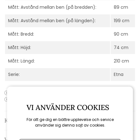
Mått: Avstånd mellan ben (på bredden):
89 cm
Mått: Avstånd mellan ben (på längden):
199 cm
Mått: Bredd:
90 cm
Mått: Höjd:
74 cm
Mått: Längd:
210 cm
Serie:
Etna
Produktens artikelnummer:
2141-222
Produktens EAN-kod: 7340220839091
VI ANVÄNDER COOKIES
För att ge dig en bättre upplevelse och service
Kontakta oss
använder sig denna sajt av cookies.
Varumärke: Venture design