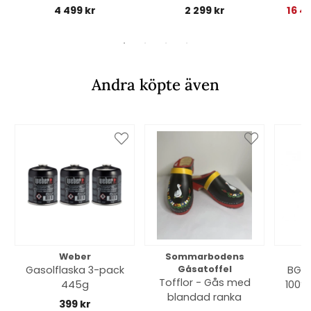
4 499 kr
2 299 kr
16 4
Andra köpte även
Weber
Sommarbodens
Bi
Gasolflaska 3-pack
Gåsatoffel
BGE 
Tofflor - Gås med
445g
100% 
blandad ranka
399 kr