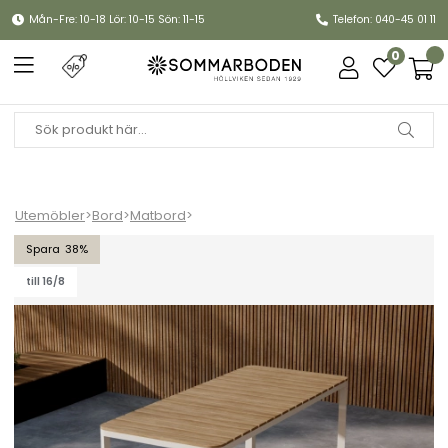
Mån-Fre: 10-18 Lör: 10-15 Sön: 11-15
Telefon: 040-45 01 11
0
Utemöbler
>
Bord
>
Matbord
>
Etna matbord 210x90 H73 cm – beige/aintwood
38
till 16/8