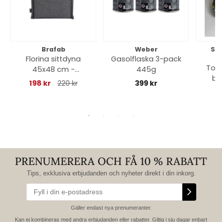
Brafab
Weber
So
Florina sittdyna
Gasolflaska 3-pack
Toff
45x48 cm -
445g
bl
antracit
198 kr
220 kr
399 kr
PRENUMERERA OCH FÅ 10 % RABATT
Tips, exklusiva erbjudanden och nyheter direkt i din inkorg.
Gäller endast nya prenumeranter.
Kan ej kombineras med andra erbjudanden eller rabatter. Giltig i sju dagar enbart