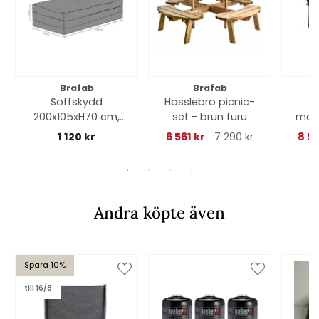
Brafab
Brafab
Soffskydd
Hasslebro picnic-
N
200x105xH70 cm,
set - brun furu
mat
andas - svart
4 s
1 120 kr
6 561 kr
7 290 kr
8 51
Andra köpte även
Spara 10%
till 16/8