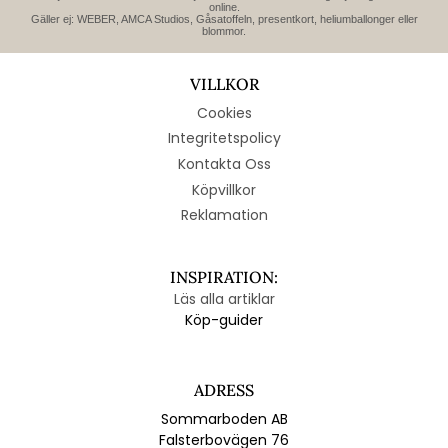
online.
Gäller ej: WEBER, AMCA Studios, Gåsatoffeln, presentkort, heliumballonger eller
blommor.
VILLKOR
Cookies
Integritetspolicy
Kontakta Oss
Köpvillkor
Reklamation
INSPIRATION:
Läs alla artiklar
Köp-guider
ADRESS
Sommarboden AB
Falsterbovägen 76