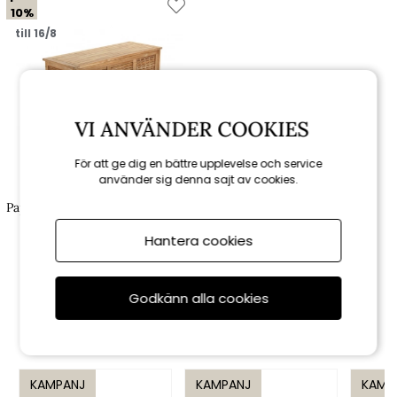
10%
till 16/8
VI ANVÄNDER COOKIES
För att ge dig en bättre upplevelse och service
använder sig denna sajt av cookies.
Brafab
Papaya förvaringslåda 130x51 cm
H 60 cm - teak
Hantera cookies
6 561 kr
7 290 kr
Godkänn alla cookies
Rekommenderade tillbehör
KAMPANJ
KAMPANJ
KAMP