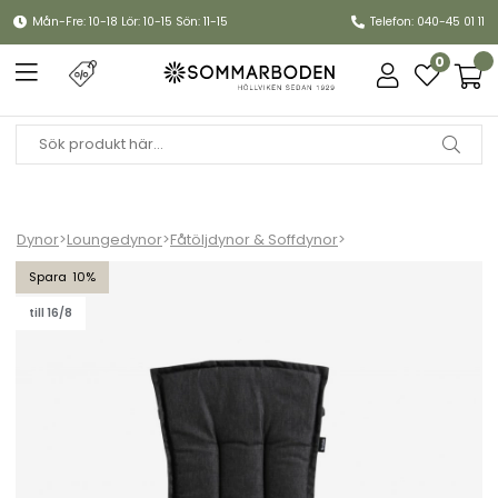
Mån-Fre: 10-18 Lör: 10-15 Sön: 11-15
Telefon: 040-45 01 11
0
Dynor
>
Loungedynor
>
Fåtöljdynor & Soffdynor
>
Florina kopplad sitt/ryggdyna - antracit
10
till 16/8