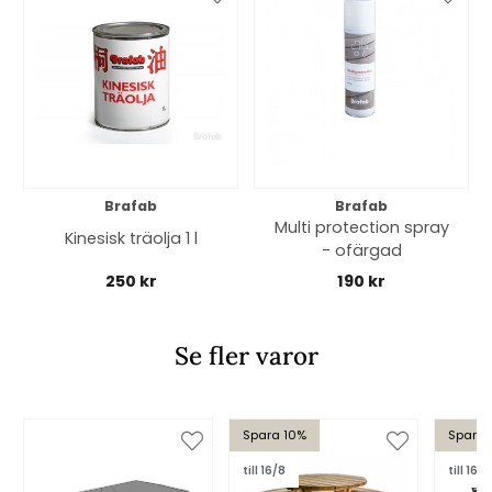
Brafab
Brafab
Multi protection spray
Kinesisk träolja 1 l
- ofärgad
250 kr
190 kr
Se fler varor
Spara 10%
Spara 
till 16/8
till 16/8