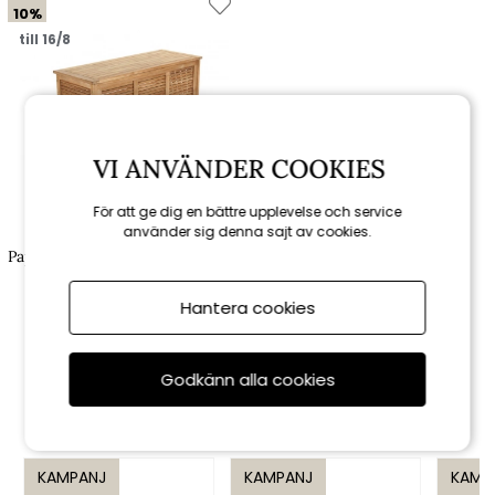
10%
till 16/8
VI ANVÄNDER COOKIES
För att ge dig en bättre upplevelse och service
använder sig denna sajt av cookies.
Brafab
Papaya förvaringslåda 130x51 cm
H 60 cm - teak
Hantera cookies
6 561 kr
7 290 kr
Godkänn alla cookies
Rekommenderade tillbehör
KAMPANJ
KAMPANJ
KAMP