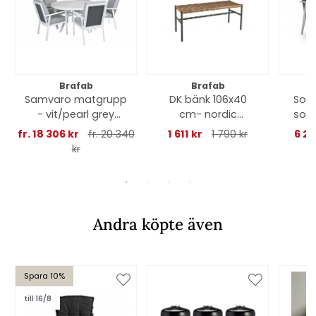
Brafab
Brafab
Samvaro matgrupp
DK bänk 106x40
Sott
- vit/pearl grey
cm- nordic
sof
dyna
green/natur
fr. 18 306 kr
fr. 20 340
1 611 kr
1 790 kr
6 28
kr
Andra köpte även
Spara 10%
till 16/8