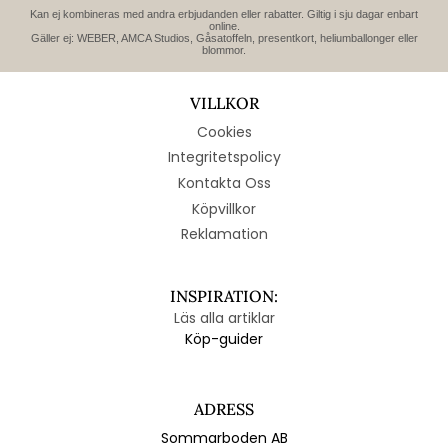
Kan ej kombineras med andra erbjudanden eller rabatter. Giltig i sju dagar enbart
online.
Gäller ej: WEBER, AMCA Studios, Gåsatoffeln, presentkort, heliumballonger eller
blommor.
VILLKOR
Cookies
Integritetspolicy
Kontakta Oss
Köpvillkor
Reklamation
INSPIRATION:
Läs alla artiklar
Köp-guider
ADRESS
Sommarboden AB