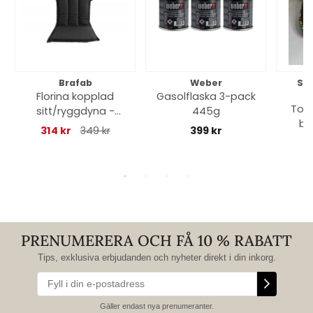
Brafab
Weber
So
Florina kopplad
Gasolflaska 3-pack
Toff
sitt/ryggdyna -
445g
bl
antracit
314 kr
349 kr
399 kr
PRENUMERERA OCH FÅ 10 % RABATT
Tips, exklusiva erbjudanden och nyheter direkt i din inkorg.
Gäller endast nya prenumeranter.