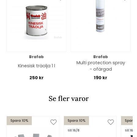
Brafab
Brafab
Multi protection spray
Kinesisk träolja 1 l
- ofärgad
250 kr
190 kr
Se fler varor
Spara 10%
Spara 10%
Spara 
till 16/8
till 16/8