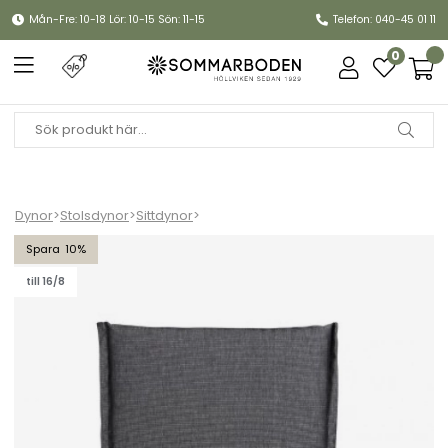
Mån-Fre: 10-18 Lör: 10-15 Sön: 11-15
Telefon: 040-45 01 11
0
Dynor
>
Stolsdynor
>
Sittdynor
>
Florina sittdyna 45x48 cm - antracit
10
till 16/8