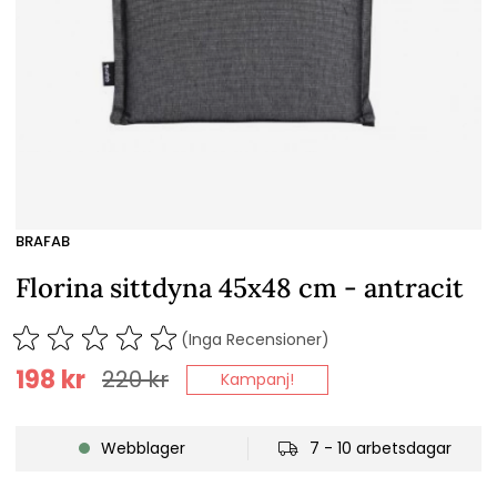
BRAFAB
Florina sittdyna 45x48 cm - antracit
(Inga Recensioner)
198
kr
220
kr
Kampanj!
Webblager
7 - 10 arbetsdagar