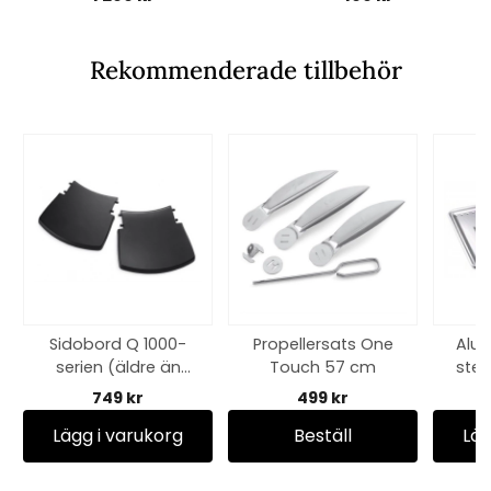
Rekommenderade tillbehör
Sidobord Q 1000-
Propellersats One
Alum
serien (äldre än
Touch 57 cm
stek
2025 modell)
749 kr
499 kr
Lägg i varukorg
Beställ
Läg