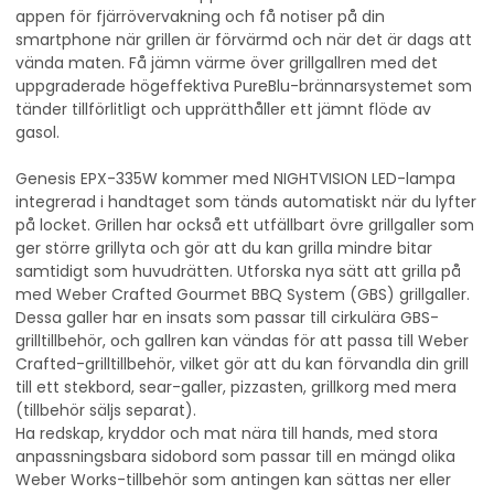
appen för fjärrövervakning och få notiser på din
smartphone när grillen är förvärmd och när det är dags att
vända maten. Få jämn värme över grillgallren med det
uppgraderade högeffektiva PureBlu-brännarsystemet som
tänder tillförlitligt och upprätthåller ett jämnt flöde av
gasol.
Genesis EPX-335W kommer med NIGHTVISION LED-lampa
integrerad i handtaget som tänds automatiskt när du lyfter
på locket. Grillen har också ett utfällbart övre grillgaller som
ger större grillyta och gör att du kan grilla mindre bitar
samtidigt som huvudrätten. Utforska nya sätt att grilla på
med Weber Crafted Gourmet BBQ System (GBS) grillgaller.
Dessa galler har en insats som passar till cirkulära GBS-
grilltillbehör, och gallren kan vändas för att passa till Weber
Crafted-grilltillbehör, vilket gör att du kan förvandla din grill
till ett stekbord, sear-galler, pizzasten, grillkorg med mera
(tillbehör säljs separat).
Ha redskap, kryddor och mat nära till hands, med stora
anpassningsbara sidobord som passar till en mängd olika
Weber Works-tillbehör som antingen kan sättas ner eller