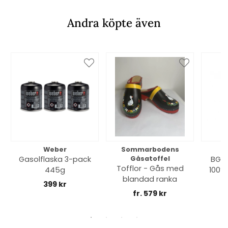
Andra köpte även
Weber
Sommarbodens
Bi
Gasolflaska 3-pack
Gåsatoffel
BGE 
Tofflor - Gås med
445g
100% 
blandad ranka
399 kr
fr. 579 kr