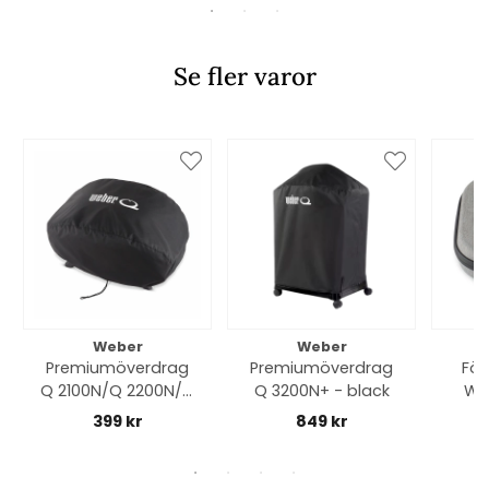
Se fler varor
Weber
Weber
Premiumöverdrag
Premiumöverdrag
För
Q 2100N/Q 2200N/Q
Q 3200N+ - black
We
2800N+ - black
Smar
399 kr
849 kr