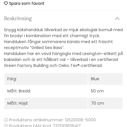
Spara som favorit
Beskrivning
Snygg kökshandduk tillverkad av mjuk ekologisk bomull med
fin brodyr i kombination med ett charmigt tryck.
Handduken fångar sommarens känsla med ett fräscht
receptmotiv ”Grilled Sea Bass”.
Handduken har en vävd hängögla med Lexington-etikett på
baksidan och är ett hållbart val – tillverkad i en certifierad
Green Factory Building och Oeko‑Tex®‑certifierad.
Färg:
Blue
Mått: Bredd:
50 cm
Mått: Höjd:
70 cm
Produktens artikelnummer:
12623008-5000
Produktens EAN-kod: 7321301838417