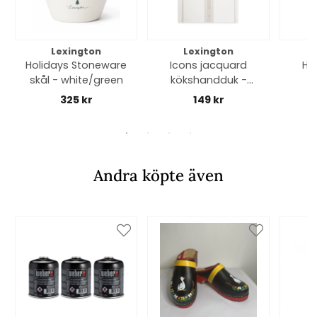
Lexington
Lexington
Holidays Stoneware
Icons jacquard
Ha
skål - white/green
kökshandduk -
white/beige
whit
325 kr
149 kr
Andra köpte även