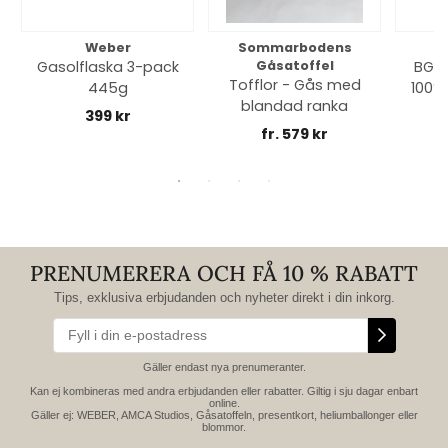
Weber
Sommarbodens
Bi
Gasolflaska 3-pack
Gåsatoffel
BGE 
Tofflor - Gås med
445g
100% 
blandad ranka
399 kr
fr. 579 kr
PRENUMERERA OCH FÅ 10 % RABATT
Tips, exklusiva erbjudanden och nyheter direkt i din inkorg.
Gäller endast nya prenumeranter.
Kan ej kombineras med andra erbjudanden eller rabatter. Giltig i sju dagar enbart
online.
Gäller ej: WEBER, AMCA Studios, Gåsatoffeln, presentkort, heliumballonger eller
blommor.