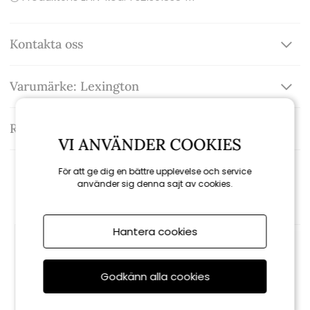
Kontakta oss
Varumärke: Lexington
Recensioner
VI ANVÄNDER COOKIES
För att ge dig en bättre upplevelse och service
Rekommenderade tillbehör
använder sig denna sajt av cookies.
Hantera cookies
Godkänn alla cookies