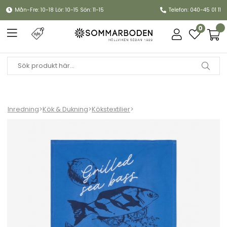
Mån-Fre: 10-18 Lör: 10-15 Sön: 11-15
Telefon: 040-45 01 11
0
Inredning
>
Kök & Dukning
>
Kökstextilier
>
Grilled Sea Bass kökshandduk - blue