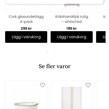
Cork glasunderlägg
Kökshandduk rutig
Ico
4-pack
- white/red
jacq
295 kr
195 kr
dre
Lägg i varukorg
Lägg i varukorg
Läg
Se fler varor