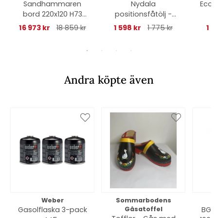
Sandhammaren
Nydala
Ecob
bord 220x120 H73
positionsfåtölj -
o
cm - natur
svart
16 973 kr
18 859 kr
1 598 kr
1 775 kr
1 2
Andra köpte även
Weber
Sommarbodens
Bi
Gasolflaska 3-pack
Gåsatoffel
BGE 