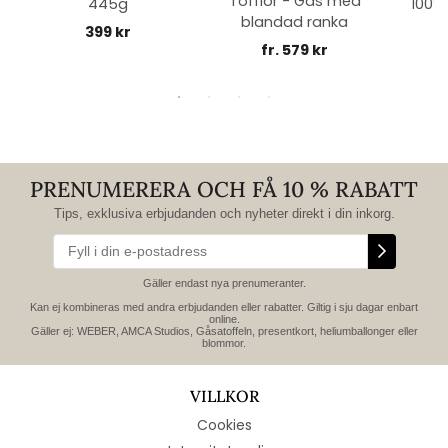
Tofflor - Gås med
445g
100% 
blandad ranka
399 kr
fr. 579 kr
PRENUMERERA OCH FÅ 10 % RABATT
Tips, exklusiva erbjudanden och nyheter direkt i din inkorg.
Gäller endast nya prenumeranter.
Kan ej kombineras med andra erbjudanden eller rabatter. Giltig i sju dagar enbart
online.
Gäller ej: WEBER, AMCA Studios, Gåsatoffeln, presentkort, heliumballonger eller
blommor.
VILLKOR
Cookies