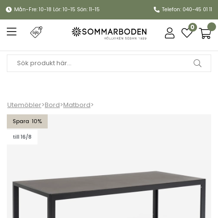
Mån-Fre: 10-18 Lör: 10-15 Sön: 11-15
Telefon: 040-45 01 11
0
Utemöbler
>
Bord
>
Matbord
>
Hånger bord 210x90 H73 cm - svart
10
till 16/8