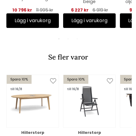
beige
oljad
10 796 kr
11 995 kr
6 227 kr
6 919 kr
98
Lägg i varukorg
Lägg i varukorg
Läg
Se fler varor
Spara 10%
Spara 10%
Spara 
till 16/8
till 16/8
till 16/8
Hillerstorp
Hillerstorp