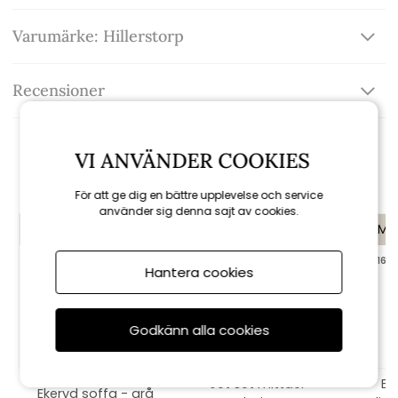
Varumärke: Hillerstorp
Recensioner
VI ANVÄNDER COOKIES
Rekommenderade tillbehör
För att ge dig en bättre upplevelse och service
använder sig denna sajt av cookies.
KAMPANJ
KAMPANJ
KAMP
till 16/8
till 16/8
till 16/8
Hantera cookies
Godkänn alla cookies
Jet set mittdel -
Ec
Ekeryd soffa - grå