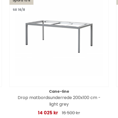
till 16/8
Cane-line
Drop matbordsunderrede 200x100 cm -
light grey
14 025 kr
16 500 kr