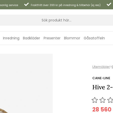
sonlig service
Fraktfritt över 399 kr på inredning & tillbehör (ej rea)
Inredning
Badkläder
Presenter
Blommor
Gåsatoffeln
Utemöbler
>
CANE-LINE
Hive 2-
28 560