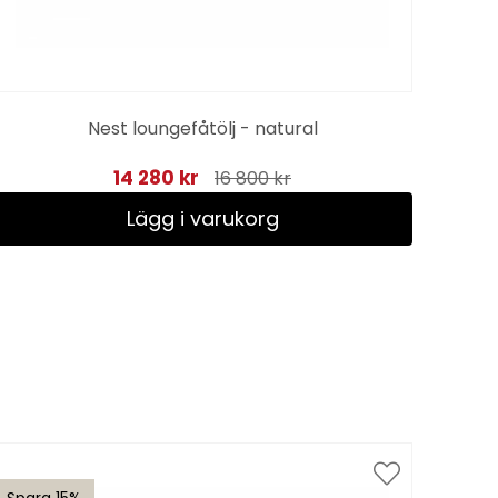
M
Nest loungefåtölj - natural
14 280 kr
16 800 kr
Lägg i varukorg
Spara 15%
Spar