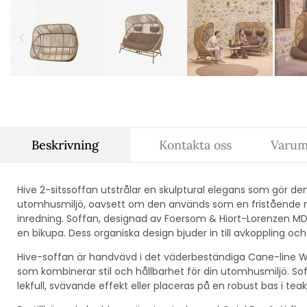
Beskrivning
Kontakta oss
Varum
Hive 2-sitssoffan utstrålar en skulptural elegans som gör den t
utomhusmiljö, oavsett om den används som en fristående mö
inredning. Soffan, designad av Foersom & Hiort-Lorenzen MDD
en bikupa. Dess organiska design bjuder in till avkoppling
Hive-soffan är handvävd i det väderbeständiga Cane-line W
som kombinerar stil och hållbarhet för din utomhusmiljö. S
lekfull, svävande effekt eller placeras på en robust bas i teak,