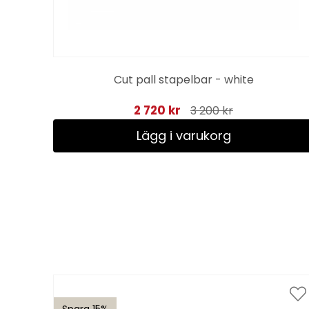
ak
Cut pall stapelbar - white
2 720 kr
3 200 kr
Lägg i varukorg
Spara 15%