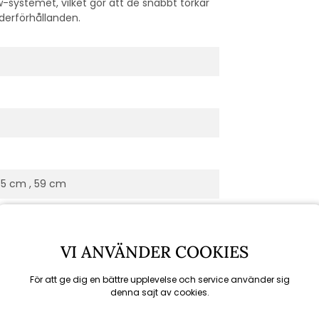
w-systemet, vilket gör att de snabbt torkar
äderförhållanden.
65 cm , 59 cm
VI ANVÄNDER COOKIES
För att ge dig en bättre upplevelse och service använder sig
denna sajt av cookies.