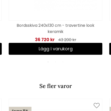
Bordsskiva 240x130 cm - travertine look
keramik
36 720 kr
43 200 kr
Lägg i varukorg
Se fler varor
Spara 15%