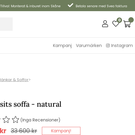
Tillval: Monterat & inburet inom Skåne
Betala senare med Svea faktura
0
Kampanj
Varumärken
Instagram
Bänkar & Soffor
>
sits soffa - natural
(Inga Recensioner)
kr
33 600
kr
Kampanj!