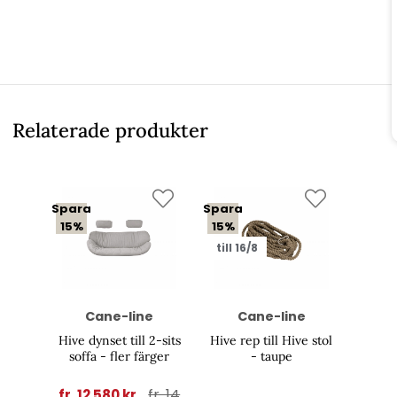
Relaterade produkter
Spara
Spara
15%
15%
till 16/8
Cane-line
Cane-line
Hive dynset till 2-sits
Hive rep till Hive stol
soffa - fler färger
- taupe
fr. 14
fr. 12 580 kr