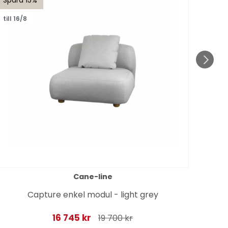
till 16/8
till 1
Cane-line
Pur
Capture enkel modul - light grey
16 745 kr
19 700 kr