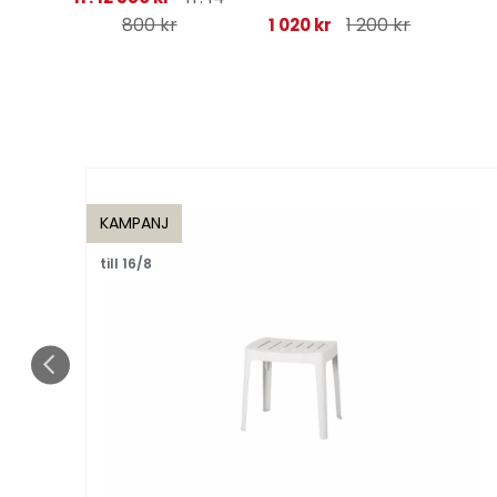
800 kr
1 200 kr
1 020 kr
KAMPANJ
till 16/8