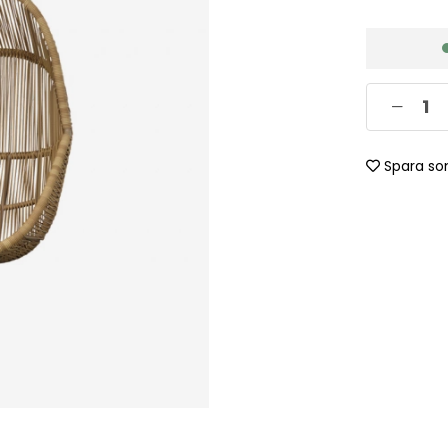
Spara so