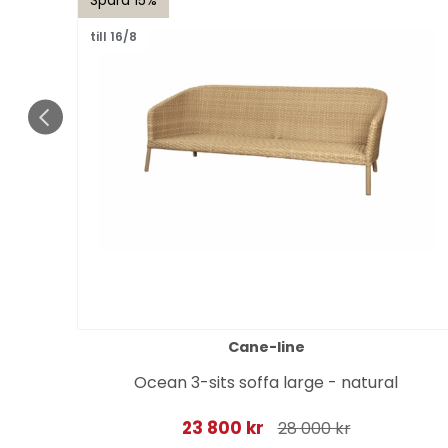
till 16/8
Cane-line
 -
Ocean 3-sits soffa large - natural
23 800 kr
28 000 kr