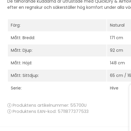
De tillhörande kuddarna är utrustade med
QuickDry & Airflo
efter en regnskur och säkerställer hög komfort under alla v
Färg:
Natural
Mått: Bredd:
171 cm
Mått: Djup:
92 cm
Mått: Höjd:
148 cm
Mått: Sittdjup:
65 cm / 1
Serie:
Hive
Produktens artikelnummer:
55700U
Produktens EAN-kod: 5711877377533