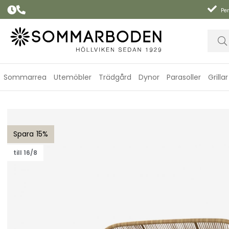
Per
Sommarrea
Utemöbler
Trädgård
Dynor
Parasoller
Grillar
Hive 2-sits soffa - natural
15
till 16/8