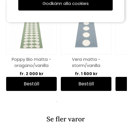
Godkänn alla cookies
Poppy Bio matta -
Vera matta -
M
oragano/vanilla
storm/vanilla
m
fr. 2 000 kr
fr. 1 600 kr
Beställ
Beställ
Se fler varor