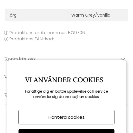
Färg:
Warm Grey/Vanilla
Produktens artikelnummer:
HO9706
Produktens EAN-kod:
Kontakta oss
Varumärke: Pappelina
VI ANVÄNDER COOKIES
För att ge dig en bättre upplevelse och service
Recensioner
använder sig denna sajt av cookies.
Hantera cookies
Rekommenderade tillbehör