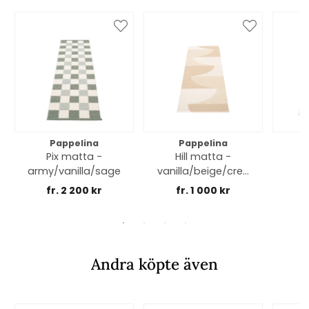
Pappelina
Pappelina
Pix matta -
Hill matta -
B
army/vanilla/sage
vanilla/beige/crea
m
fr. 2 200 kr
fr. 1 000 kr
Andra köpte även