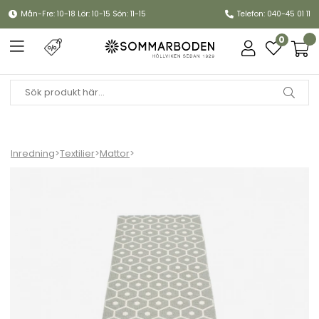
Mån-Fre: 10-18 Lör: 10-15 Sön: 11-15
Telefon: 040-45 01 11
0
Inredning
>
Textilier
>
Mattor
>
Honey matta - warm grey/vanilla