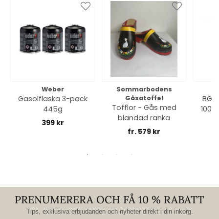
Weber
Sommarbodens
Bi
Gasolflaska 3-pack
Gåsatoffel
BGE 
Tofflor - Gås med
445g
100% 
blandad ranka
399 kr
fr. 579 kr
PRENUMERERA OCH FÅ 10 % RABATT
Tips, exklusiva erbjudanden och nyheter direkt i din inkorg.