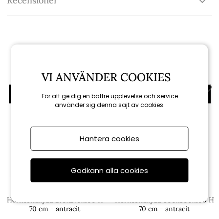
Recensioner
Relaterade produkter
VI ANVÄNDER COOKIES
För att ge dig en bättre upplevelse och service
använder sig denna sajt av cookies.
Hantera cookies
Godkänn alla cookies
AeroCover
AeroCover
Hörnsoffskydd 270x270x100 H
Hörnsoffskydd 300x300x100 H
70 cm - antracit
70 cm - antracit