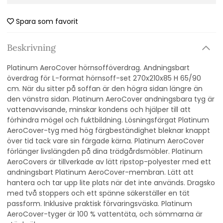
Spara som favorit
Beskrivning
Platinum AeroCover hörnsofföverdrag. Andningsbart
överdrag för L-format hörnsoff-set 270x210x85 H 65/90
cm. När du sitter på soffan är den högra sidan längre än
den vänstra sidan. Platinum AeroCover andningsbara tyg är
vattenavvisande, minskar kondens och hjälper till att
förhindra mögel och fuktbildning. Lösningsfärgat Platinum
AeroCover-tyg med hög färgbeständighet bleknar knappt
över tid tack vare sin färgade kärna. Platinum AeroCover
förlänger livslängden på dina trädgårdsmöbler. Platinum
AeroCovers är tillverkade av lätt ripstop-polyester med ett
andningsbart Platinum AeroCover-membran. Lätt att
hantera och tar upp lite plats när det inte används. Dragsko
med två stoppers och ett spänne säkerställer en tät
passform. Inklusive praktisk förvaringsväska. Platinum
AeroCover-tyger är 100 % vattentäta, och sömmarna är