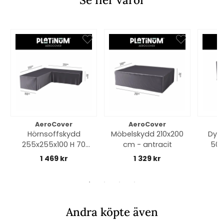
AeroCover
AeroCover
Hörnsoffskydd
Möbelskydd 210x200
Dynv
255x255x100 H 70
cm - antracit
50 
cm - antracit
1 469 kr
1 329 kr
Andra köpte även