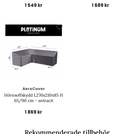
1 549 kr
1 689 kr
AeroCover
Hörnsoffskydd L270x210x85 H
65/90 cm - antracit
1 869 kr
Rekommenderade tillbehör