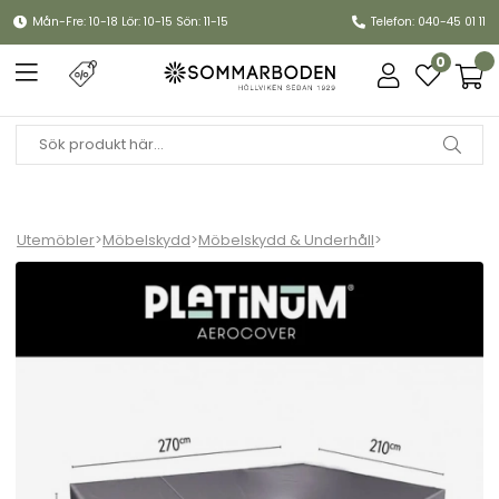
Mån-Fre: 10-18 Lör: 10-15 Sön: 11-15
Telefon: 040-45 01 11
0
Utemöbler
>
Möbelskydd
>
Möbelskydd & Underhåll
>
Hörnsoffskydd R270x210x85 H 65/90 cm - antracit