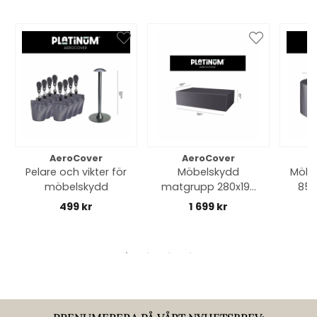
AeroCover
AeroCover
Pelare och vikter för
Möbelskydd
Möbe
möbelskydd
matgrupp 280x190
85 
H 85 cm- antracit
499 kr
1 699 kr