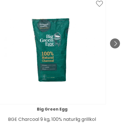
Spar
till 1
Big Green Egg
BGE Charcoal 9 kg, 100% naturlig grillkol