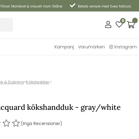
Tillval: Monterat & inburet inom Skåne
Betala senare med Svea faktura
0
Kampanj
Varumärken
Instagram
ök & Dukning
>
Kökstextilier
>
jacquard kökshandduk - gray/white
(Inga Recensioner)