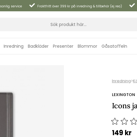
sonlig service
Fraktfritt över 399 kr på inredning & tillbehör (ej rea)
Inredning
Badkläder
Presenter
Blommor
Gåsatoffeln
Inredning
>
K
LEXINGTON
Icons 
149
kr