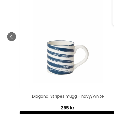
ptus
Diagonal Stripes mugg - navy/white
295 kr