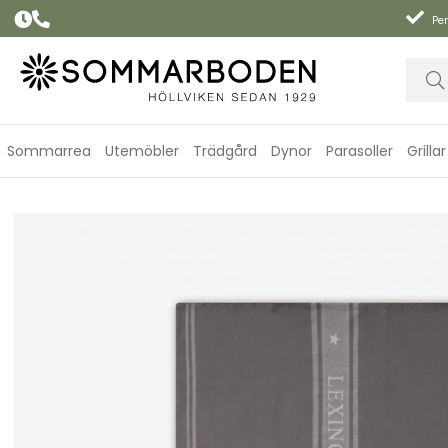
Per
Sommarrea
Utemöbler
Trädgård
Dynor
Parasoller
Grillar
Icons jacquard kökshandduk - gray/white