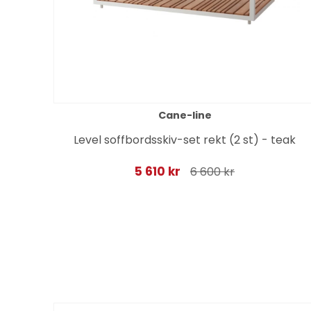
Cane-line
ger
Level soffbordsskiv-set rekt (2 st) - teak
5 610 kr
6 600 kr