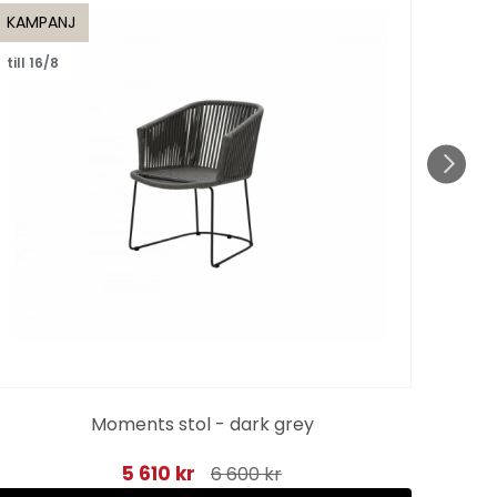
KAMPANJ
KAMP
till 16/8
till 1
Moments stol - dark grey
5 610 kr
6 600 kr