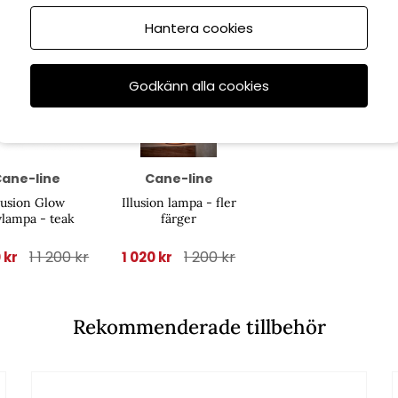
Hantera cookies
Spara
Godkänn alla cookies
15%
6/8
till 16/8
ane-line
Cane-line
lusion Glow
Illusion lampa - fler
vlampa - teak
färger
1 1 200 kr
1 200 kr
 kr
1 020 kr
Rekommenderade tillbehör