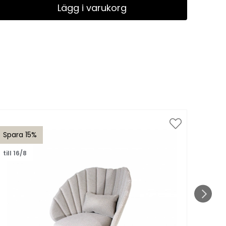
Lägg i varukorg
Spara 15%
Spar
till 16/8
till 1