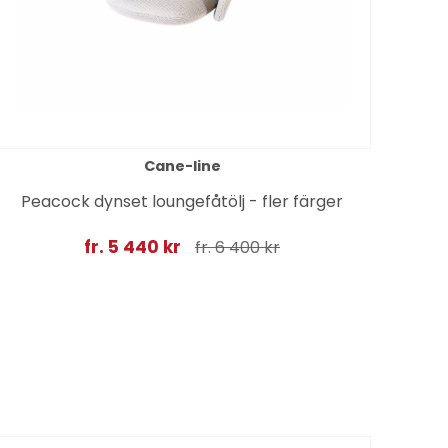
Cane-line
Peacock dynset loungefåtölj - fler färger
So
fr. 5 440 kr
fr. 6 400 kr