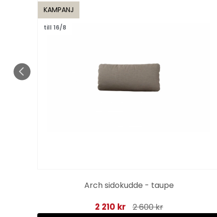
KAMPANJ
till 16/8
Arch sidokudde - taupe
2 210 kr
2 600 kr