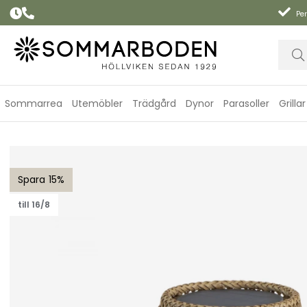
Per
Sommarrea
Utemöbler
Trädgård
Dynor
Parasoller
Grillar
Illusion Glow bordslampa, liten - natural/teak
15
till 16/8