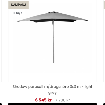
KAMPANJ
till 16/8
Shadow parasoll m/dragsnöre 3x3 m - light
grey
6 545 kr
7 700 kr