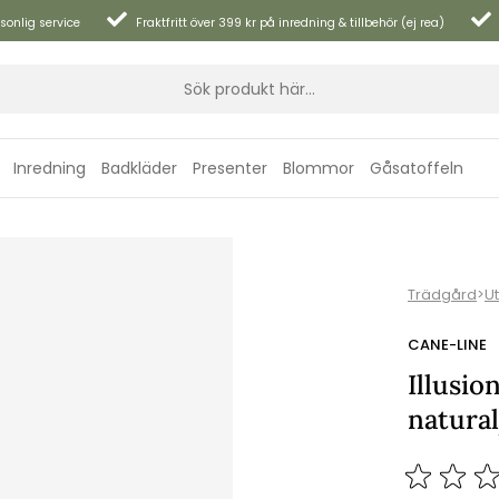
sonlig service
Fraktfritt över 399 kr på inredning & tillbehör (ej rea)
Inredning
Badkläder
Presenter
Blommor
Gåsatoffeln
Trädgård
>
U
CANE-LINE
Illusio
natura