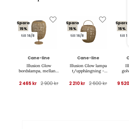
Spara
Spara
Spara
15%
15%
15%
till 16/8
till 16/8
till 1
Cane-line
Cane-line
C
Illusion Glow
Illusion Glow lampa
Il
bordslampa, mellan -
t/upphängning -
gol
natural/teak
natural/teak
2 900 kr
2 600 kr
2 465 kr
2 210 kr
9 520