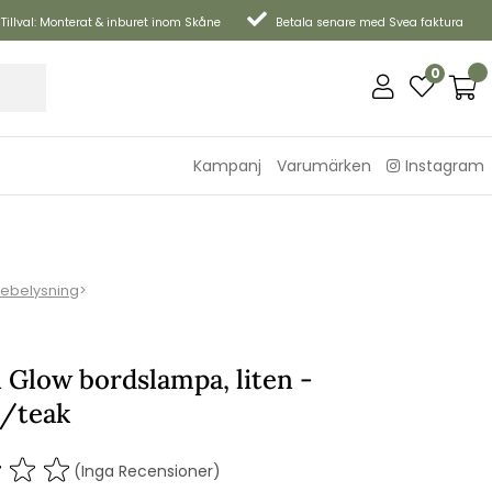
Tillval: Monterat & inburet inom Skåne
Betala senare med Svea faktura
0
Kampanj
Varumärken
Instagram
tebelysning
>
n Glow bordslampa, liten -
l/teak
(Inga Recensioner)