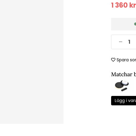
1 360
kr
Spara so
Matchar 
Lägg i var