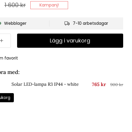
1 600
kr
Kampanj!
Webblager
7-10 arbetsdagar
Lägg i varukorg
m favorit
bra med:
765 kr
Solar LED-lampa R3 IP44 - white
900 kr
ukorg