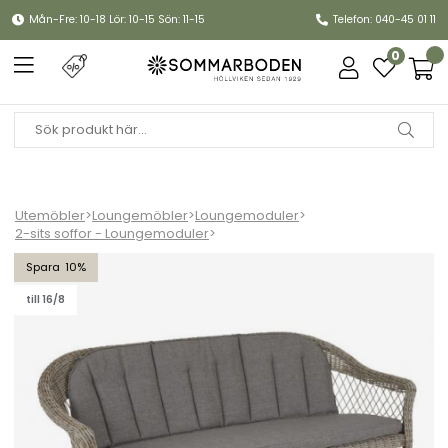
Mån-Fre: 10-18 Lör: 10-15 Sön: 11-15
Telefon: 040-45 01 11
0
Utemöbler
>
Loungemöbler
>
Loungemoduler
>
2-sits soffor - Loungemoduler
>
Kamomill 2-sits soffa - natur/beige dyna
10
till 16/8