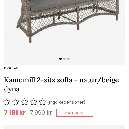
BRAFAB
Kamomill 2-sits soffa - natur/beige
dyna
(Inga Recensioner)
7 191
kr
7 990
kr
Kampanj!