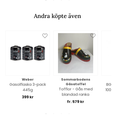
Andra köpte även
Weber
Sommarbodens
Bi
Gasolflaska 3-pack
Gåsatoffel
BGE 
Tofflor - Gås med
445g
100% 
blandad ranka
399 kr
fr. 579 kr