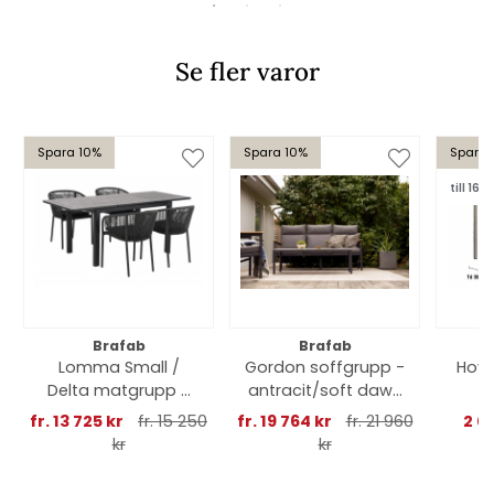
Se fler varor
Spara 10%
Spara 10%
Spara 
till 16/8
Brafab
Brafab
Lomma Small /
Gordon soffgrupp -
Hov 
Delta matgrupp -
antracit/soft dawn
svart/slate dyna
dyna
fr. 13 725 kr
fr. 15 250
fr. 19 764 kr
fr. 21 960
2 0
kr
kr