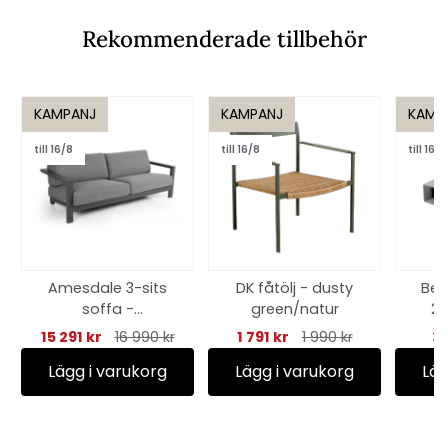
Rekommenderade tillbehör
KAMPANJ
KAMPANJ
KAMP
till 16/8
till 16/8
till 16/8
Amesdale 3-sits
DK fåtölj - dusty
Bel
soffa -
green/natur
23
antracit/ljusgrå
15 291 kr
16 990 kr
1 791 kr
1 990 kr
31
dyna
Lägg i varukorg
Lägg i varukorg
Läg