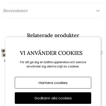
Recensioner
Relaterade produkter
Spara
Spara
VI ANVÄNDER COOKIES
10%
10%
till 16/8
till 16/8
För att ge dig en bättre upplevelse och service
använder sig denna sajt av cookies.
Hantera cookies
Godkänn alla cookies
Brafab
Brafab