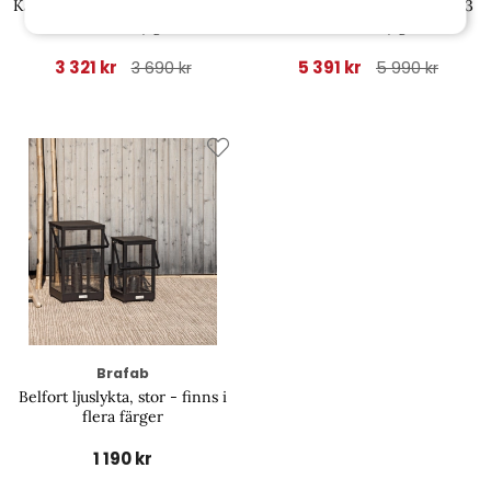
Kamomill matbord 135x80 H70
Kamomill matbord Ø 130 H73
cm - natur/glas
cm - natur/glas
3 321 kr
5 391 kr
3 690 kr
5 990 kr
Brafab
Belfort ljuslykta, stor - finns i
flera färger
1 190 kr