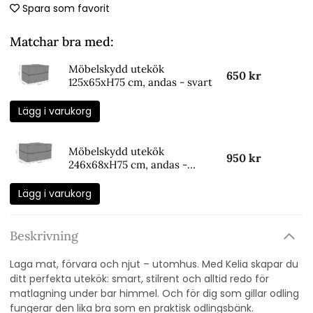
Spara som favorit
Matchar bra med:
Möbelskydd utekök
650 kr
125x65xH75 cm, andas - svart
Lägg i varukorg
Möbelskydd utekök
950 kr
246x68xH75 cm, andas -
svart
Lägg i varukorg
Beskrivning
Laga mat, förvara och njut – utomhus. Med Kelia skapar du
ditt perfekta utekök: smart, stilrent och alltid redo för
matlagning under bar himmel. Och för dig som gillar odling
fungerar den lika bra som en praktisk odlingsbänk.