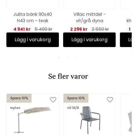
Julita bänk 90x40
Villac mittdel -
Sl
H43 cm - teak
vit/grå dyna
kha
4 941 kr
5 490 kr
2 295 kr
2 550 kr
1 5
Lägg i varukorg
Lägg i varukorg
Läg
Se fler varor
Spara 10%
Spara 10%
Nyhet
till 16/8