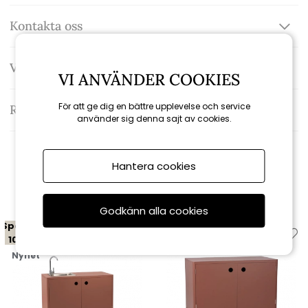
Kontakta oss
Varumärke: Brafab
VI ANVÄNDER COOKIES
För att ge dig en bättre upplevelse och service
Recensioner
använder sig denna sajt av cookies.
Hantera cookies
Relaterade produkter
Godkänn alla cookies
Spara
Spara
10%
10%
Nyhet