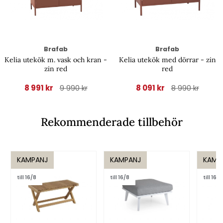
Brafab
Brafab
Kelia utekök m. vask och kran -
Kelia utekök med dörrar - zin
zin red
red
8 991 kr
8 091 kr
9 990 kr
8 990 kr
Rekommenderade tillbehör
KAMPANJ
KAMPANJ
KAMP
till 16/8
till 16/8
till 16/8