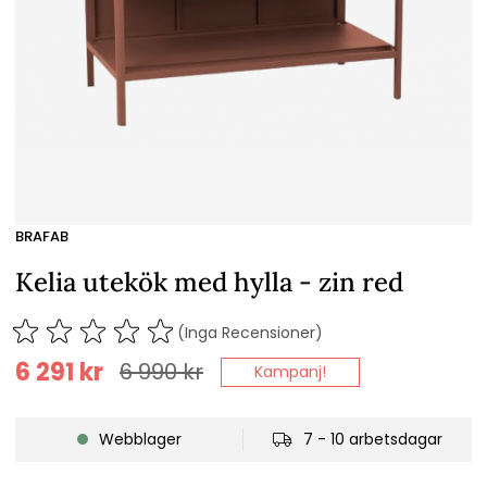
BRAFAB
Kelia utekök med hylla - zin red
(Inga Recensioner)
6 291
kr
6 990
kr
Kampanj!
Webblager
7 - 10 arbetsdagar