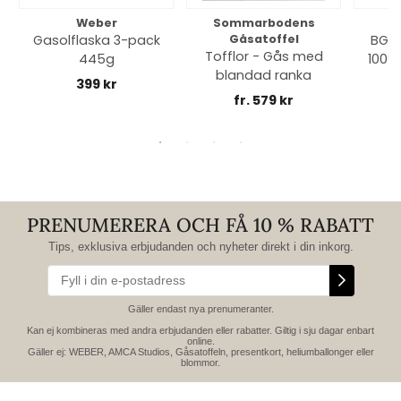
Weber
Sommarbodens
Bi
Gasolflaska 3-pack
Gåsatoffel
BGE 
Tofflor - Gås med
445g
100% 
blandad ranka
399 kr
fr. 579 kr
PRENUMERERA OCH FÅ 10 % RABATT
Tips, exklusiva erbjudanden och nyheter direkt i din inkorg.
Gäller endast nya prenumeranter.
Kan ej kombineras med andra erbjudanden eller rabatter. Giltig i sju dagar enbart
online.
Gäller ej: WEBER, AMCA Studios, Gåsatoffeln, presentkort, heliumballonger eller
blommor.