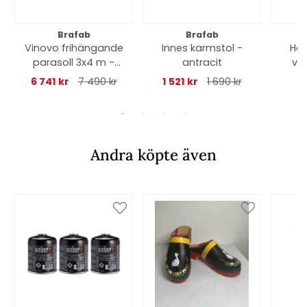
Brafab
Brafab
Vinovo frihängande
Innes karmstol -
Ha
parasoll 3x4 m -
antracit
väl
light grey/khaki
6 741 kr
7 490 kr
1 521 kr
1 690 kr
Andra köpte även