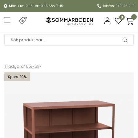
Mån-Fre: 10-18 Lör: 10-15 Sön: 11-15
Telefon: 040-45 01 11
0
Trädgård
>
Utekök
>
Kelia utekök med hylla - zin red
10