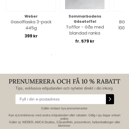
Weber
Sommarbodens
Bi
Gasolflaska 3-pack
Gåsatoffel
BGE 
Tofflor - Gås med
445g
100% 
blandad ranka
399 kr
fr. 579 kr
PRENUMERERA OCH FÅ 10 % RABATT
Tips, exklusiva erbjudanden och nyheter direkt i din inkorg.
Gäller endast nya prenumeranter.
Kan ej kombineras med andra erbjudanden eller rabatter. Giltig i sju dagar enbart
online.
Gäller ej: WEBER, AMCA Studios, Gåsatoffeln, presentkort, heliumballonger eller
blommor.