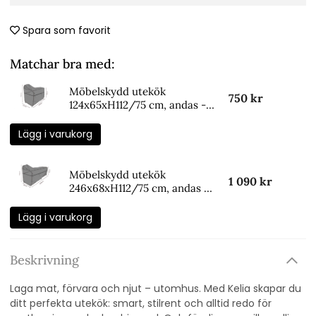
Spara som favorit
Matchar bra med:
Möbelskydd utekök
750 kr
124x65xH112/75 cm, andas -
svart
Lägg i varukorg
Möbelskydd utekök
1 090 kr
246x68xH112/75 cm, andas -
svart
Lägg i varukorg
Beskrivning
Laga mat, förvara och njut – utomhus. Med Kelia skapar du
ditt perfekta utekök: smart, stilrent och alltid redo för