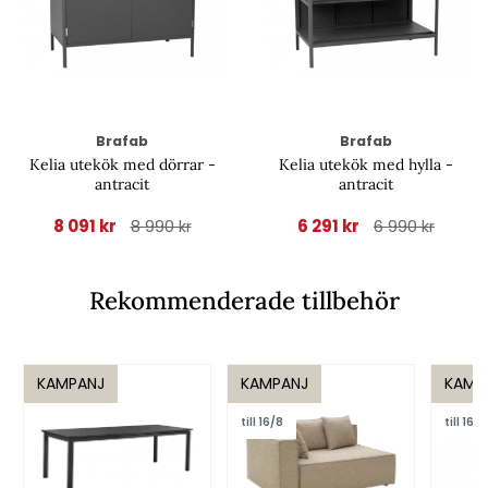
Brafab
Brafab
Kelia utekök med dörrar -
Kelia utekök med hylla -
antracit
antracit
8 091 kr
6 291 kr
8 990 kr
6 990 kr
Rekommenderade tillbehör
KAMPANJ
KAMPANJ
KAMP
till 16/8
till 16/8