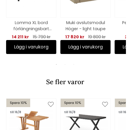
Lomma XL bord
Muki avslutsmodul
Peg
förlängningsbart
Höger - light taupe
c
260-380x100 H73
14 211 kr
15 790 kr
17 820 kr
19 800 kr
24
cm - svart
Lägg i varukorg
Lägg i varukorg
Läg
Se fler varor
Spara 10%
Spara 10%
Spara 
till 16/8
till 16/8
till 16/8