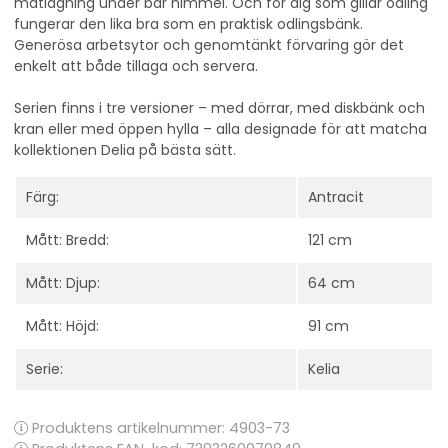
matlagning under bar himmel. Och för dig som gillar odling
fungerar den lika bra som en praktisk odlingsbänk.
Generösa arbetsytor och genomtänkt förvaring gör det
enkelt att både tillaga och servera.
Serien finns i tre versioner – med dörrar, med diskbänk och
kran eller med öppen hylla – alla designade för att matcha
kollektionen Delia på bästa sätt.
Färg:
Antracit
Mått: Bredd:
121 cm
Mått: Djup:
64 cm
Mått: Höjd:
91 cm
Serie:
Kelia
Produktens artikelnummer:
4903-73