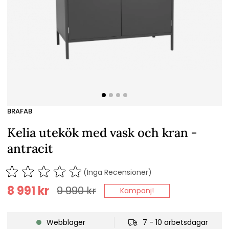
BRAFAB
Kelia utekök med vask och kran -
antracit
(Inga Recensioner)
8 991
kr
9 990
kr
Kampanj!
Webblager
7 - 10 arbetsdagar