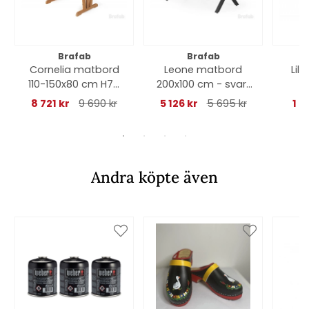
Brafab
Brafab
Cornelia matbord
Leone matbord
Lil
110-150x80 cm H74
200x100 cm - svart
cm - teak
matt/grå
8 721 kr
9 690 kr
5 126 kr
5 695 kr
1 2
Andra köpte även