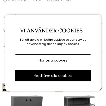
Produktens EAN-kod: 7393260070849
Kontakta oss
VI ANVÄNDER COOKIES
Varumärke: Brafab
För att ge dig en bättre upplevelse och service
använder sig denna sajt av cookies.
Recensioner
Hantera cookies
Relaterade produkter
Godkänn alla cookies
Spara
Spara
10%
10%