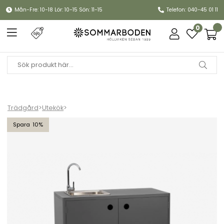
Mån-Fre: 10-18 Lör: 10-15 Sön: 11-15
Telefon: 040-45 01 11
0
Trädgård
>
Utekök
>
Kelia utekök med vask och kran - antracit
10