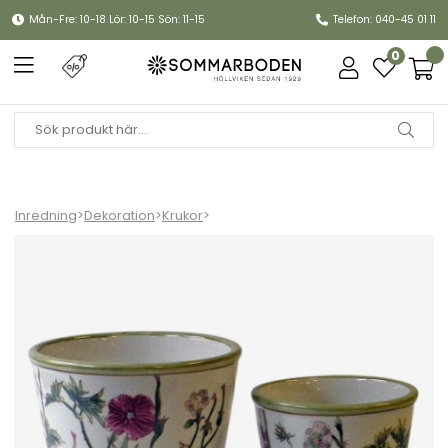
Mån-Fre: 10-18 Lör: 10-15 Sön: 11-15
Telefon: 040-45 01 11
0
Inredning
>
Dekoration
>
Krukor
>
Kruka, finns i 2 storlekar - Malva