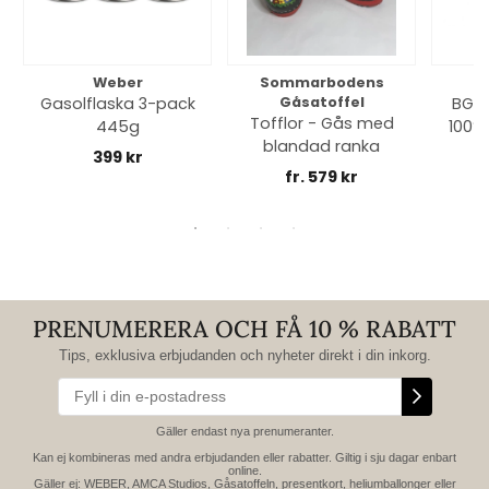
Weber
Sommarbodens
Bi
Gasolflaska 3-pack
Gåsatoffel
BGE 
Tofflor - Gås med
445g
100% 
blandad ranka
399 kr
fr. 579 kr
PRENUMERERA OCH FÅ 10 % RABATT
Tips, exklusiva erbjudanden och nyheter direkt i din inkorg.
Gäller endast nya prenumeranter.
Kan ej kombineras med andra erbjudanden eller rabatter. Giltig i sju dagar enbart
online.
Gäller ej: WEBER, AMCA Studios, Gåsatoffeln, presentkort, heliumballonger eller