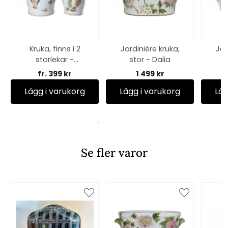
Kruka, finns i 2
Jardiniére kruka,
Jar
storlekar -
stor - Dalia
s
Ormbunke
fr. 399 kr
1 499 kr
Lägg i varukorg
Lägg i varukorg
Läg
Se fler varor