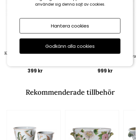
använder sig denna sajt av cookies.
Hantera cookies
Godkänn alla cookies
Simply Scandinavia
Simply Scandinavia
Kruka, finns i 2 storlekar - Blå
Jardinière kruka, liten - Malva
fågel
399 kr
999 kr
Rekommenderade tillbehör