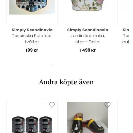
Simply Scandinavia
Simply Scandinavia
Simp
Tessinska Palatset
Jardiniére kruka,
Tess
tvålfat
stor - Dalia
kruka
199 kr
1 499 kr
Andra köpte även