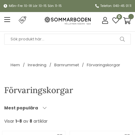
Mån-Fre: 10-18 Lör: 10-15 Sön: 11-15
Telefon: 040-45 01 11
0
Hem
Inredning
Barnrummet
Förvaringskorgar
Förvaringskorgar
Mest populära
Visar
1-8
av
8
artiklar