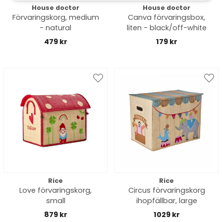
House doctor
House doctor
Förvaringskorg, medium
Canva förvaringsbox,
- natural
liten - black/off-white
479 kr
179 kr
Rice
Rice
Love förvaringskorg,
Circus förvaringskorg
small
ihopfällbar, large
879 kr
1029 kr