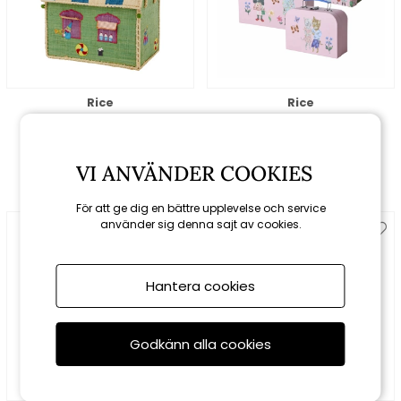
Rice
Rice
Circus förvaringskorg,
Nathalie Lété väska, 3-
small
pack - pink
879 kr
309 kr
VI ANVÄNDER COOKIES
För att ge dig en bättre upplevelse och service
använder sig denna sajt av cookies.
Hantera cookies
Godkänn alla cookies