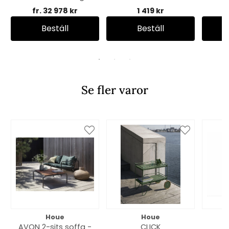
fr. 32 978 kr
1 419 kr
Beställ
Beställ
Se fler varor
Houe
Houe
AVON 2-sits soffa -
CLICK