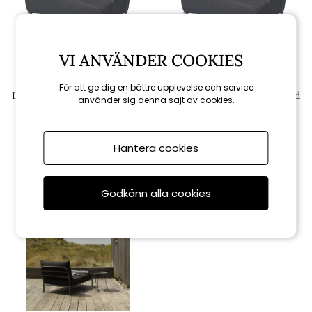
VI ANVÄNDER COOKIES
Houe
Houe
För att ge dig en bättre upplevelse och service
LEVEL/LEVEL 2 möbelskydd
LEVEL/LEVEL 2 möbelskydd
använder sig denna sajt av cookies.
hörn, höger - black
hörn, vänster - black
1 089 kr
1 089 kr
Hantera cookies
Godkänn alla cookies