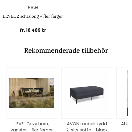
Houe
LEVEL 2 schäslong - fler färger
fr. 16 489 kr
Rekommenderade tillbehör
LEVEL Cozy hörn,
AVON möbelskydd
ALUA 
vänster - fler färger
2-sits soffa - black