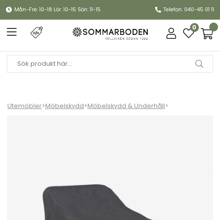
Mån-Fre: 10-18 Lör: 10-15 Sön: 11-15
Telefon: 040-45 01 11
0
Utemöbler
>
Möbelskydd
>
Möbelskydd & Underhåll
>
LEVEL/LEVEL 2 möbelskydd schäslong - black