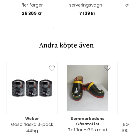
fler färger
serveringsvagn -
ott
fler färger
26 389 kr
7 139 kr
Andra köpte även
Weber
Sommarbodens
Bi
Gasolflaska 3-pack
Gåsatoffel
BGE 
Tofflor - Gås med
445g
100% 