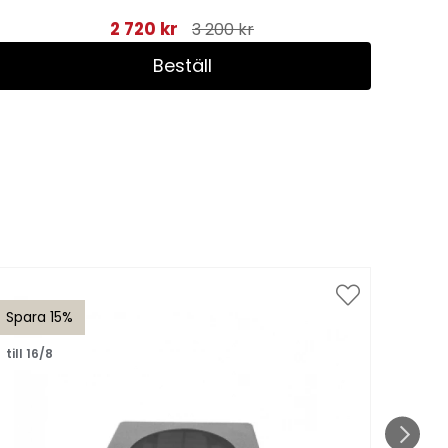
2 720 kr
3 200 kr
Beställ
Spara 15%
Spar
till 16/8
till 1