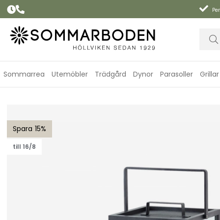
Per
Sommarrea
Utemöbler
Trädgård
Dynor
Parasoller
Grillar
Lighthouse lykta, stor - lava grey
15
till 16/8