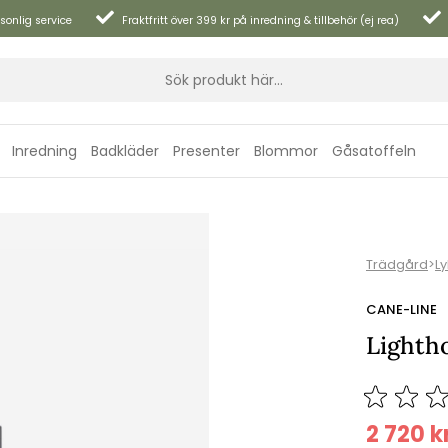
sonlig service
Fraktfritt över 399 kr på inredning & tillbehör (ej rea)
Inredning
Badkläder
Presenter
Blommor
Gåsatoffeln
Trädgård
>
Ly
CANE-LINE
Lightho
2 720
k