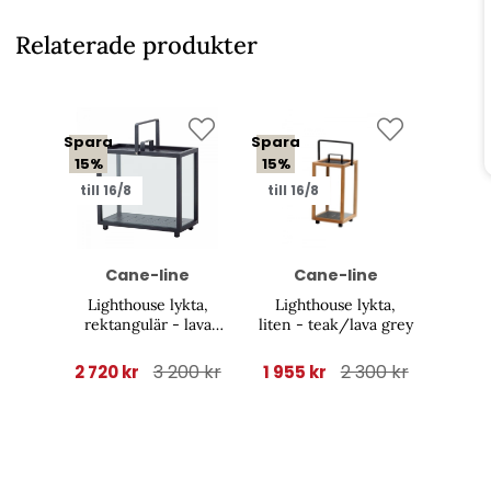
Relaterade produkter
Spara
Spara
15%
15%
till 16/8
till 16/8
Cane-line
Cane-line
Lighthouse lykta,
Lighthouse lykta,
rektangulär - lava
liten - teak/lava grey
grey
3 200 kr
2 300 kr
2 720 kr
1 955 kr