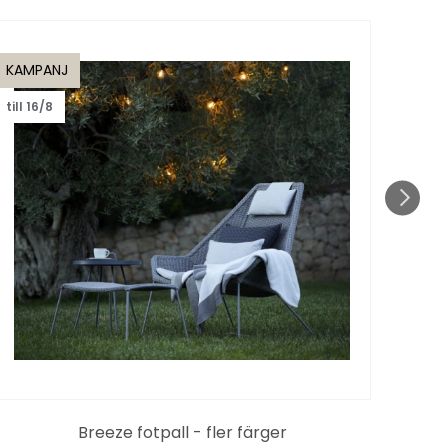
KAMPANJ
KAMP
till 16/8
till 1
Breeze fotpall - fler färger