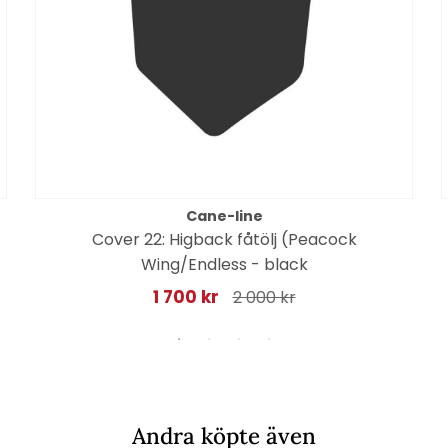
Cane-line
Cover 22: Higback fåtölj (Peacock
Wing/Endless - black
1 700 kr
2 000 kr
Andra köpte även