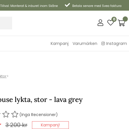
Tillval: Monterat & inburet inom Skåne
Betala senare med Svea faktura
0
Kampanj
Varumärken
Instagram
ktor
>
use lykta, stor - lava grey
(Inga Recensioner)
r
3 200
kr
Kampanj!