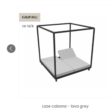
KAMPANJ
till 16/8
er
Laze cabana - lava grey