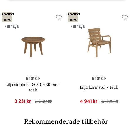
Spara
Spara
10%
10%
till 16/8
till 16/8
Brafab
Brafab
Lilja sidobord Ø 50 H39 cm -
Lilja karmstol - teak
teak
3 231 kr
4 941 kr
3 590 kr
5 490 kr
Rekommenderade tillbehör