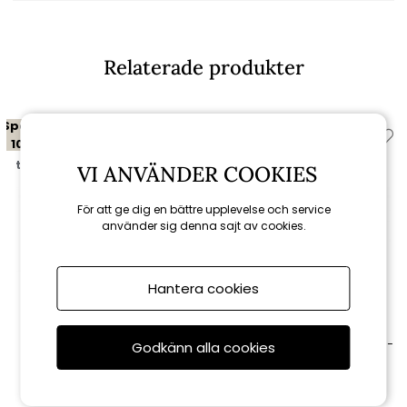
Relaterade produkter
Spara
Spara
10%
10%
till 16/8
till 16/8
VI ANVÄNDER COOKIES
För att ge dig en bättre upplevelse och service
använder sig denna sajt av cookies.
Hantera cookies
Brafab
Brafab
Lilja loungefåtölj -
Lilja soffbord Ø 100 H42 cm -
Godkänn alla cookies
teak/ljusbrun
teak
6 921 kr
7 641 kr
7 690 kr
8 490 kr