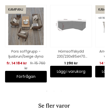
KAMPANJ
KAMP
till 16/8
Pors soffgrupp -
Hörnsoffskydd
Arras
ljusbrun/beige dyna
230/230x85xH70
vi
cm, andas - svart
fr. 14 184 kr
fr. 15 760
1 290 kr
14 9
kr
Lägg i varukorg
Läg
Förfrågan
Se fler varor