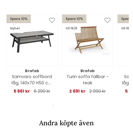
Spara 10%
Spara 10%
Spara 
Nyhet
till 16/8
till 16/8
Brafab
Brafab
Samvaro soffbord
Turin soffa fällbar -
Sam
låg, 140x70 H50 cm
teak
låg -
- antracit/glas
5 661 kr
6 290 kr
2 691 kr
2 990 kr
5 12
Andra köpte även