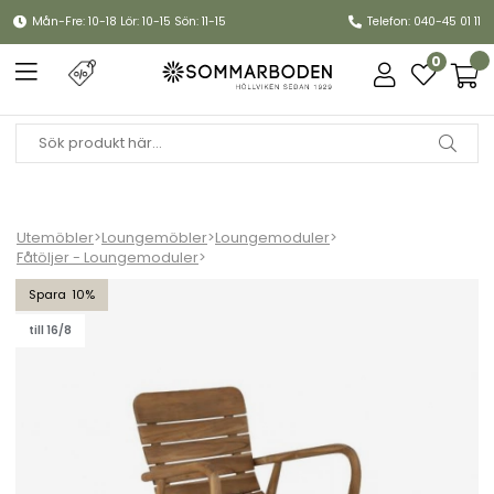
Mån-Fre: 10-18 Lör: 10-15 Sön: 11-15
Telefon: 040-45 01 11
0
Utemöbler
>
Loungemöbler
>
Loungemoduler
>
Fåtöljer - Loungemoduler
>
Lilja loungefåtölj - teak
10
till 16/8