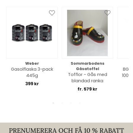
Weber
Sommarbodens
Bi
Gasolflaska 3-pack
Gåsatoffel
BGE 
Tofflor - Gås med
445g
100% 
blandad ranka
399 kr
fr. 579 kr
PRENUMERERA OCH FÅ 10 % RABATT