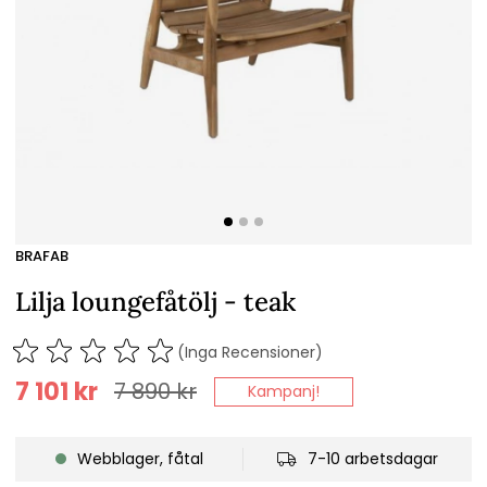
BRAFAB
Lilja loungefåtölj - teak
(Inga Recensioner)
7 101
kr
7 890
kr
Kampanj!
Webblager, fåtal
7-10 arbetsdagar