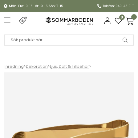
Mån-Fre: 10-18 Lör: 10-15 Sön: 11-15
Telefon: 040-45 01 11
0
Inredning
>
Dekoration
>
Ljus, Doft & Tillbehör
>
Ljussläckare - shiny gold