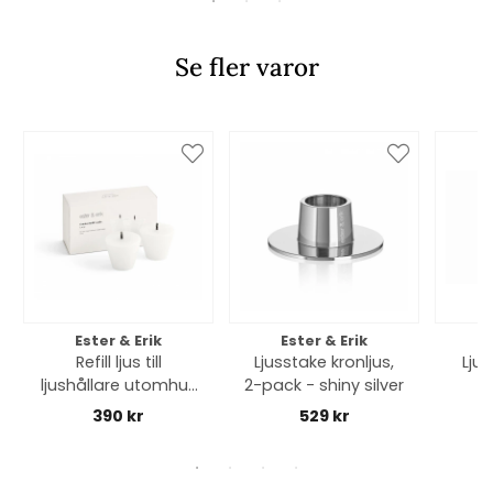
Se fler varor
Ester & Erik
Ester & Erik
Refill ljus till
Ljusstake kronljus,
Lju
ljushållare utomhus
2-pack - shiny silver
large, 2-pack
390 kr
529 kr