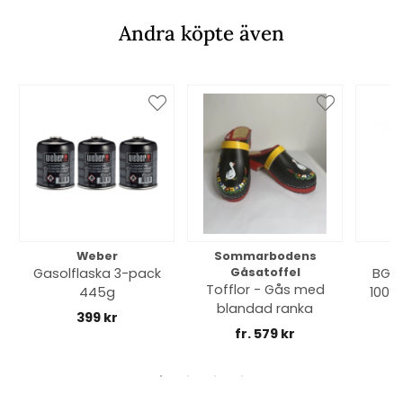
Andra köpte även
Weber
Sommarbodens
Bi
Gasolflaska 3-pack
Gåsatoffel
BGE 
Tofflor - Gås med
445g
100% 
blandad ranka
399 kr
fr. 579 kr