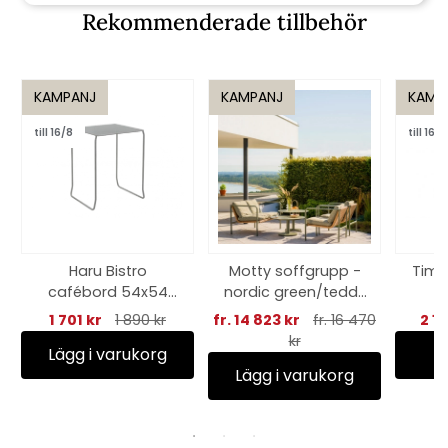
Rekommenderade tillbehör
KAMPANJ
KAMPANJ
KAMP
till 16/8
till 16/8
Haru Bistro
Motty soffgrupp -
Timj
cafébord 54x54
nordic green/teddy
H73 cm - slate grey
verde
m
1 701 kr
1 890 kr
fr. 14 823 kr
fr. 16 470
2 1
kr
Lägg i varukorg
Lägg i varukorg