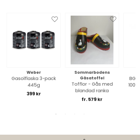
Weber
Sommarbodens
Bi
Gasolflaska 3-pack
Gåsatoffel
BGE 
Tofflor - Gås med
445g
100% 
blandad ranka
399 kr
fr. 579 kr