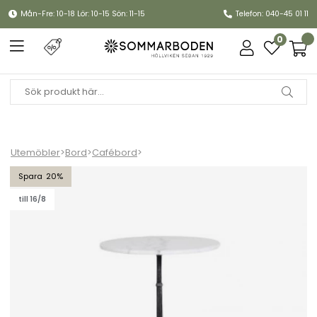
Mån-Fre: 10-18 Lör: 10-15 Sön: 11-15
Telefon: 040-45 01 11
0
Utemöbler
>
Bord
>
Cafébord
>
Loire marmorbord Ø 60 H72 cm - vit
20
till 16/8