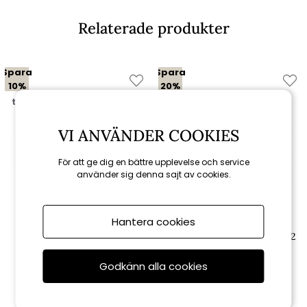
Relaterade produkter
Spara
Spara
10%
20%
till 16/8
till 16/8
VI ANVÄNDER COOKIES
För att ge dig en bättre upplevelse och service
använder sig denna sajt av cookies.
Hantera cookies
Brafab
Brafab
Loire marmorbord 70x70 H72
Arras matstol - vit
cm - vit
Godkänn alla cookies
1 346 kr
1 912 kr
1 495 kr
2 390 kr