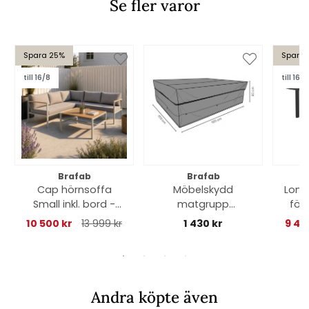
Se fler varor
Spara 25%
Spara 
till 16/8
till 16/8
Brafab
Brafab
Cap hörnsoffa
Möbelskydd
Lomm
Small inkl. bord -
matgrupp
för
light grey/grey
185x155xH80 cm,
220-
10 500 kr
13 999 kr
1 430 kr
9 48
dyna
andas - svart
Andra köpte även