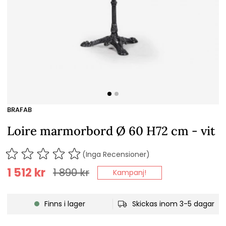
BRAFAB
Loire marmorbord Ø 60 H72 cm - vit
(Inga Recensioner)
1 512
kr
1 890
kr
Kampanj!
Finns i lager
Skickas inom 3-5 dagar