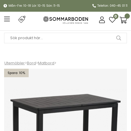
Mån-Fre: 10-18 Lör: 10-15 Sön: 11-15
Telefon: 040-45 01 11
0
Utemöbler
>
Bord
>
Matbord
>
Lomma Small bord förlängningsbart 132/192x80 H73 cm - svart
10