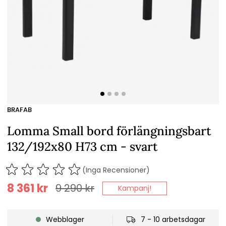
BRAFAB
Lomma Small bord förlängningsbart
132/192x80 H73 cm - svart
(Inga Recensioner)
8 361
kr
9 290
kr
Kampanj!
Webblager
7 - 10 arbetsdagar