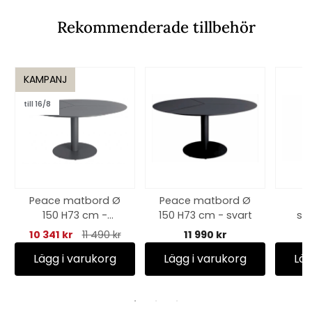
Rekommenderade tillbehör
KAMPANJ
till 16/8
Peace matbord Ø
Peace matbord Ø
M
150 H73 cm -
150 H73 cm - svart
se
antracit
90
10 341 kr
11 490 kr
11 990 kr
vatt
Lägg i varukorg
Lägg i varukorg
Läg