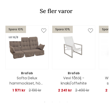
Se fler varor
Spara 10%
Spara 10%
Spara 
till 16/8
Brafab
Brafab
Softa Delux
Vevi fåtölj -
Wel
hammockset, högt
knaki/offwhite
sv
- taupe
1 971 kr
2 190 kr
2 241 kr
2 490 kr
2 9