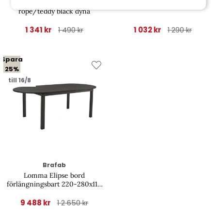
Delta karmstol - svart/slate
Delia karmstol - svart
rope/teddy black dyna
1 341 kr
1 032 kr
1 490 kr
1 290 kr
Spara
25%
till 16/8
Brafab
Lomma Elipse bord
förlängningsbart 220-280x110
H73 cm - svart
9 488 kr
1 2 650 kr