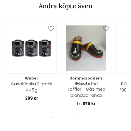
Andra köpte även
Weber
Sommarbodens
Bi
Gasolflaska 3-pack
Gåsatoffel
BGE 
Tofflor - Gås med
445g
100% 
blandad ranka
399 kr
fr. 579 kr