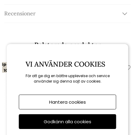
Recensioner
Relaterade produkter
VI ANVÄNDER COOKIES
Spara
Spara
10%
20%
För att ge dig en bättre upplevelse och service
till 16/8
använder sig denna sajt av cookies.
Hantera cookies
Godkänn alla cookies
Brafab
Brafab