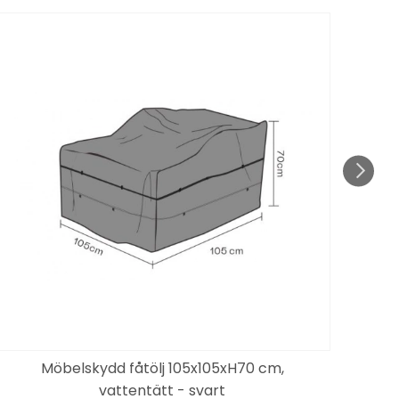
KAMP
till 1
Möbelskydd fåtölj 105x105xH70 cm,
Bo
vattentätt - svart