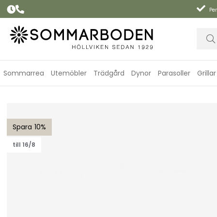
Per
Sommarrea
Utemöbler
Trädgård
Dynor
Parasoller
Grillar
Lyon bord förlängningsbart 194-252x92 H76 cm - vit/teak
10
till 16/8