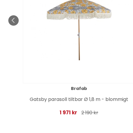
Brafab
Gatsby parasoll tiltbar Ø 1,8 m - blommigt
1 971 kr
2 190 kr