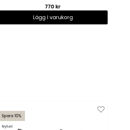
770 kr
Lägg i varukorg
Spara 10%
Spar
Nyhet
till 1