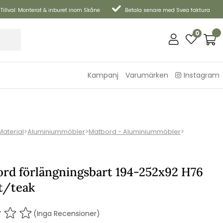
Tillval: Monterat & inburet inom Skåne
Betala senare med Svea faktura
0
Kampanj
Varumärken
Instagram
Material
>
Aluminiummöbler
>
Matbord - Aluminiummöbler
>
ord förlängningsbart 194-252x92 H76
t/teak
(Inga Recensioner)