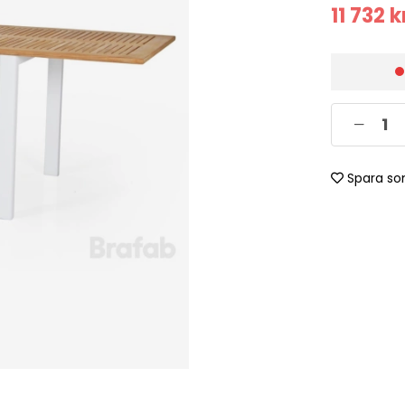
11 732
k
Spara so