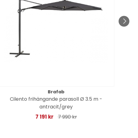
Brafab
Cilento frihängande parasoll Ø 3.5 m -
antracit/grey
7 191 kr
7 990 kr