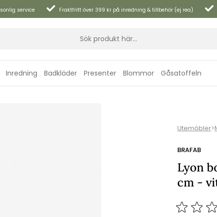
sonlig service
Fraktfritt över 399 kr på inredning & tillbehör (ej rea)
Inredning
Badkläder
Presenter
Blommor
Gåsatoffeln
Utemöbler
>
BRAFAB
Lyon b
cm - vi