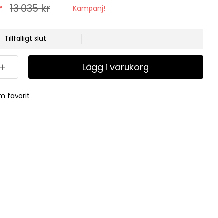
r
13 035
kr
Kampanj!
Tillfälligt slut
Lägg i varukorg
m favorit