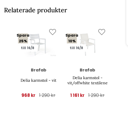
Relaterade produkter
Spara
Spara
25%
10%
till 16/8
till 16/8
Brafab
Brafab
Delia karmstol -
Delia karmstol - vit
vit/offwhite textilene
1 290 kr
1 290 kr
968 kr
1 161 kr