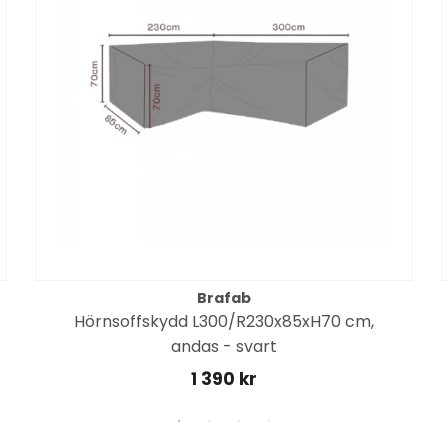
Brafab
Hörnsoffskydd L300/R230x85xH70 cm,
andas - svart
1 390 kr