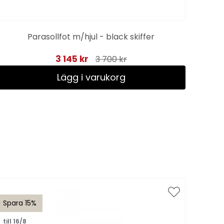
Parasollfot m/hjul - black skiffer
3 145 kr
3 700 kr
Lägg i varukorg
Spara 15%
Spar
till 16/8
till 1