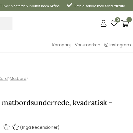
Tillval: Monterat & inburet inom Skåne
Betala senare med Svea faktura
0
Kampanj
Varumärken
Instagram
Bord
>
Matbord
>
 matbordsunderrede, kvadratisk -
(Inga Recensioner)