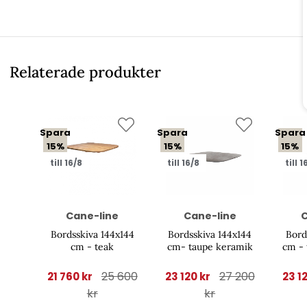
Relaterade produkter
Spara
Spara
Spara
15%
15%
15%
till 16/8
till 16/8
till 1
Cane-line
Cane-line
C
Bordsskiva 144x144
Bordsskiva 144x144
Bord
cm - teak
cm- taupe keramik
cm - 
25 600
27 200
21 760 kr
23 120 kr
23 1
kr
kr