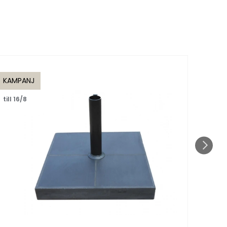
KAMPANJ
KAMP
till 16/8
till 1