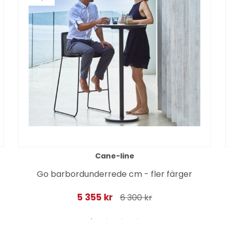
Cane-line
Go barbordunderrede cm - fler färger
5 355 kr
6 300 kr