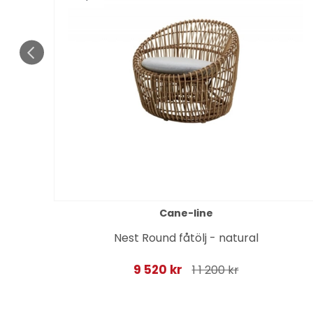
Cane-line
er
Nest Round fåtölj - natural
9 520 kr
1 1 200 kr