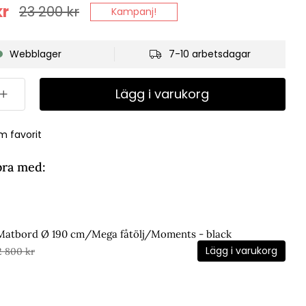
r
23 200
kr
Kampanj!
Webblager
7-10 arbetsdagar
Lägg i varukorg
m favorit
bra med:
 Matbord Ø 190 cm/Mega fåtölj/Moments - black
Lägg i varukorg
2 800 kr