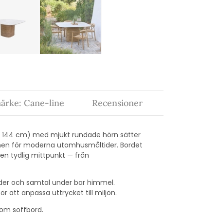
ärke: Cane-line
Recensioner
 × 144 cm) med mjukt rundade hörn sätter
onen för moderna utomhusmåltider. Bordet
l en tydlig mittpunkt — från
ider och samtal under bar himmel.
r att anpassa uttrycket till miljön.
som soffbord.