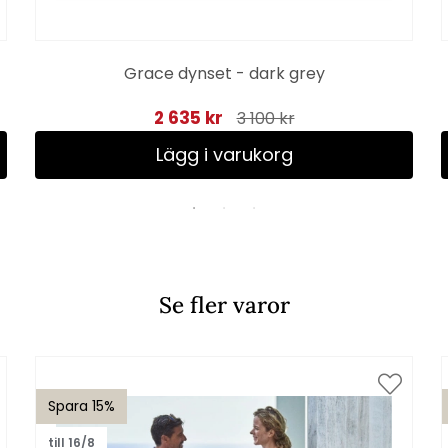
Grace dynset - dark grey
2 635 kr
3 100 kr
Lägg i varukorg
Se fler varor
Spara 15%
till 16/8