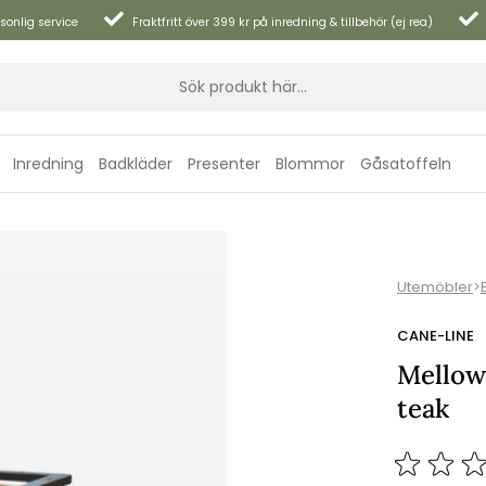
sonlig service
Fraktfritt över 399 kr på inredning & tillbehör (ej rea)
Inredning
Badkläder
Presenter
Blommor
Gåsatoffeln
Utemöbler
>
CANE-LINE
Mellow
teak