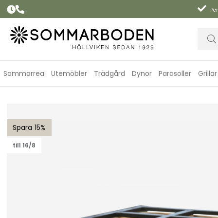
Per
Sommarrea
Utemöbler
Trädgård
Dynor
Parasoller
Grillar
Mellow matbordsunderrede, kvadratisk - teak
15
till 16/8