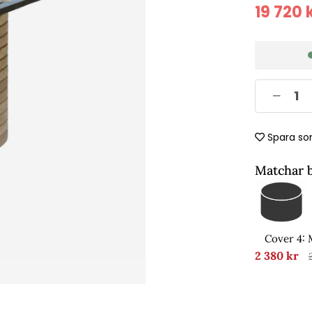
19 720
k
Spara so
Matchar 
Cover 4:
2 380 kr