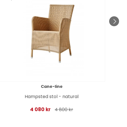
Cane-line
Sha
Hampsted stol - natural
4 080 kr
4 800 kr