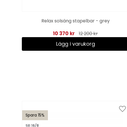
er
Relax solsäng stapelbar - grey
10 370 kr
12 200 kr
Lägg i varukorg
Spara 15%
till 16/8