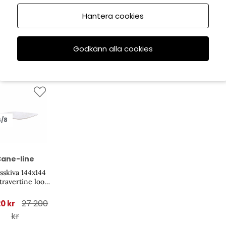
Hantera cookies
Godkänn alla cookies
6/8
ane-line
sskiva 144x144
travertine look
keramik
27 200
20 kr
kr