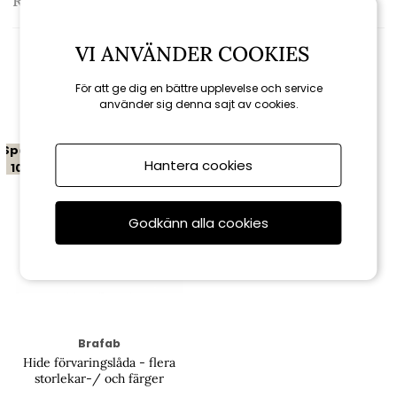
Recensioner
VI ANVÄNDER COOKIES
Relaterade produkter
För att ge dig en bättre upplevelse och service
använder sig denna sajt av cookies.
Spara
Hantera cookies
10%
Godkänn alla cookies
Brafab
Hide förvaringslåda - flera
storlekar-/ och färger