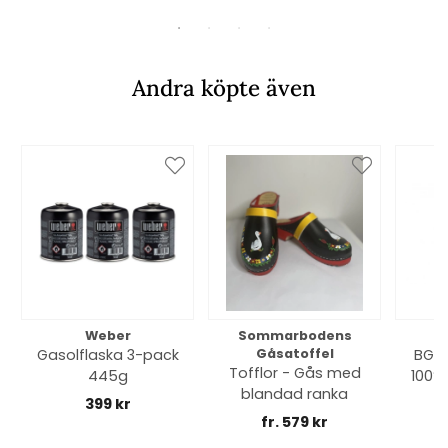
Andra köpte även
Weber
Sommarbodens
Bi
Gasolflaska 3-pack
Gåsatoffel
BGE 
Tofflor - Gås med
445g
100% 
blandad ranka
399 kr
fr. 579 kr