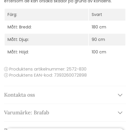
eftersom de kan orsaka skador på grund av kondens.
Färg:
Svart
Mått: Bredd:
180 cm
Mått: Djup:
90 cm
Mått: Höjd:
100 cm
Produktens artikelnummer:
2572-830
Produktens EAN-kod: 7393260072898
Kontakta oss
Varumärke: Brafab