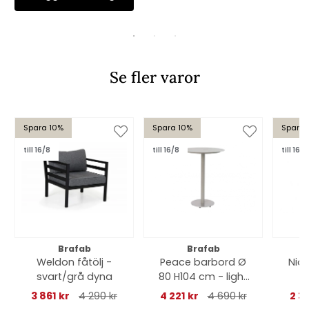
Se fler varor
Spara 10%
Spara 10%
Spara 
till 16/8
till 16/8
till 16/8
Brafab
Brafab
Weldon fåtölj -
Peace barbord Ø
Nio
svart/grå dyna
80 H104 cm - light
grey
ant
3 861 kr
4 290 kr
4 221 kr
4 690 kr
2 3