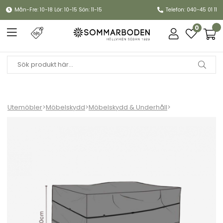
Mån-Fre: 10-18 Lör: 10-15 Sön: 11-15
Telefon: 040-45 01 11
0
Utemöbler
>
Möbelskydd
>
Möbelskydd & Underhåll
>
Möbelskydd dynbox 180x90xH100 cm, vattentätt - svart