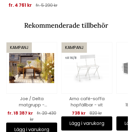
fr. 4 761 kr
fr. 5 290 kr
Rekommenderade tillbehör
KAMPANJ
KAMPANJ
till 16/8
Joe / Delta
Arno café-soffa
matgrupp -
hopfällbar - vit
18
teak/natur
an
fr. 18 387 kr
fr. 20 430
738 kr
820 kr
kr
Lägg i varukorg
Läg
Lägg i varukorg