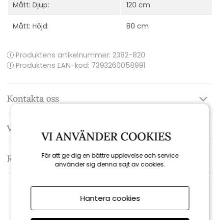
Mått: Djup:
120 cm
Mått: Höjd:
80 cm
Produktens artikelnummer:
2382-820
Produktens EAN-kod: 7393260058991
Kontakta oss
Varumärke: Brafab
VI ANVÄNDER COOKIES
För att ge dig en bättre upplevelse och service
Recensioner
använder sig denna sajt av cookies.
Rekommenderade tillbehör
Hantera cookies