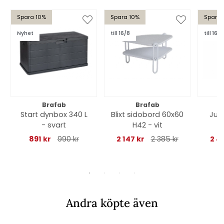
Spara 10%
Spara 10%
Spara 
Nyhet
till 16/8
till 16/8
Brafab
Brafab
Start dynbox 340 L
Blixt sidobord 60x60
Jul
- svart
H42 - vit
891 kr
990 kr
2 147 kr
2 385 kr
2 4
Andra köpte även