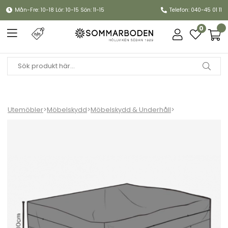
Mån-Fre: 10-18 Lör: 10-15 Sön: 11-15
Telefon: 040-45 01 11
0
Utemöbler
>
Möbelskydd
>
Möbelskydd & Underhåll
>
Möbelskydd matgrupp 165x120xH80 cm, andas - svart