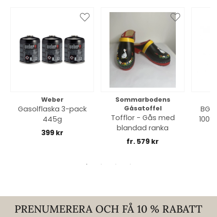
Weber
Sommarbodens
Bi
Gasolflaska 3-pack
Gåsatoffel
BGE 
Tofflor - Gås med
445g
100% 
blandad ranka
399 kr
fr. 579 kr
PRENUMERERA OCH FÅ 10 % RABATT