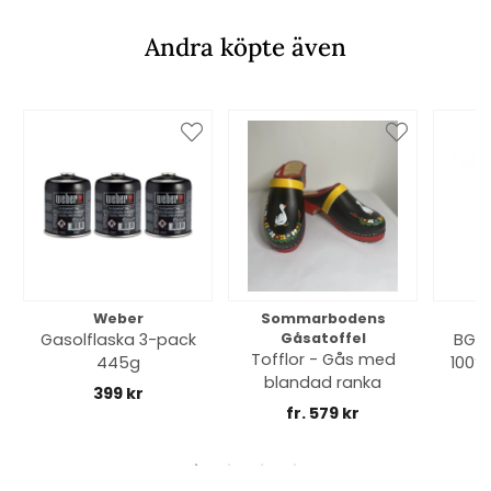
Andra köpte även
Weber
Sommarbodens
Bi
Gasolflaska 3-pack
Gåsatoffel
BGE 
Tofflor - Gås med
445g
100% 
blandad ranka
399 kr
fr. 579 kr