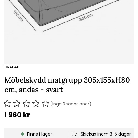
BRAFAB
Möbelskydd matgrupp 305x155xH80
cm, andas - svart
(Inga Recensioner)
1 960
kr
Finns i lager
Skickas inom 3-5 dagar