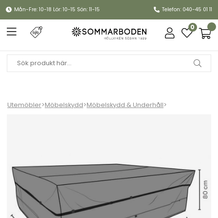
Mån-Fre: 10-18 Lör: 10-15 Sön: 11-15
Telefon: 040-45 01 11
0
Utemöbler
>
Möbelskydd
>
Möbelskydd & Underhåll
>
Möbelskydd matgrupp 305x155xH80 cm, andas - svart