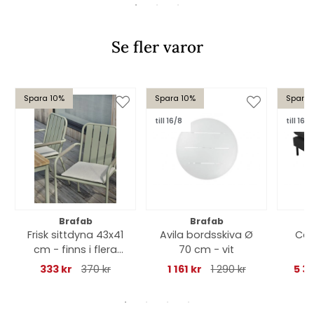
Se fler varor
Spara 10%
Spara 10%
Spara 
till 16/8
till 16/8
Brafab
Brafab
Frisk sittdyna 43x41
Avila bordsskiva Ø
Call
cm - finns i flera
70 cm - vit
färger
333 kr
370 kr
1 161 kr
1 290 kr
5 3