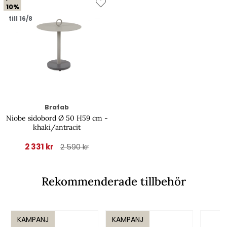
10%
till 16/8
Brafab
Niobe sidobord Ø 50 H59 cm -
khaki/antracit
2 331 kr
2 590 kr
Rekommenderade tillbehör
KAMPANJ
KAMPANJ