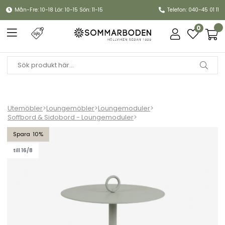
Mån-Fre: 10-18 Lör: 10-15 Sön: 11-15
Telefon: 040-45 01 11
0
Utemöbler
>
Loungemöbler
>
Loungemoduler
>
Soffbord & Sidobord - Loungemoduler
>
Niobe sidobord Ø 50 H59 cm - dusty green/antracit
10
till 16/8