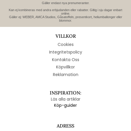
Gäller endast nya prenumeranter.
Kan ej kombineras med andra erbjudanden eller rabatter. Giltig i sju dagar enbart
online.
Gäller ej: WEBER, AMCA Studios, Gåsatoffeln, presentkort, heliumballonger eller
blommor.
VILLKOR
Cookies
Integritetspolicy
Kontakta Oss
Köpvillkor
Reklamation
INSPIRATION:
Läs alla artiklar
Köp-guider
ADRESS