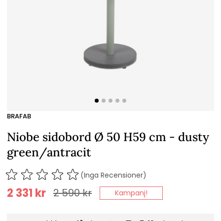
BRAFAB
Niobe sidobord Ø 50 H59 cm - dusty
green/antracit
(Inga Recensioner)
2 331
kr
2 590
kr
Kampanj!