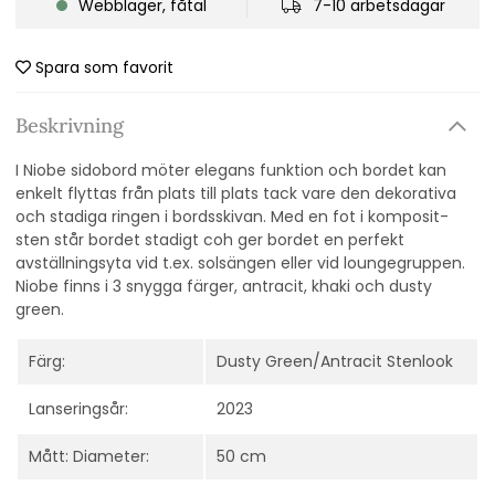
Webblager, fåtal
7-10 arbetsdagar
Spara som favorit
Beskrivning
I Niobe sidobord möter elegans funktion och bordet kan
enkelt flyttas från plats till plats tack vare den dekorativa
och stadiga ringen i bordsskivan. Med en fot i komposit-
sten står bordet stadigt coh ger bordet en perfekt
avställningsyta vid t.ex. solsängen eller vid loungegruppen.
Niobe finns i 3 snygga färger, antracit, khaki och dusty
green.
Färg:
Dusty Green/Antracit Stenlook
Lanseringsår:
2023
Mått: Diameter:
50 cm