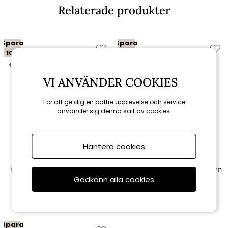
Relaterade produkter
Spara
Spara
10%
10%
till 16/8
till 16/8
VI ANVÄNDER COOKIES
För att ge dig en bättre upplevelse och service
använder sig denna sajt av cookies.
Hantera cookies
Brafab
Brafab
Delia relaxstol - dusty green
Poul loungefåtölj - dusty green
Godkänn alla cookies
1 791 kr
2 961 kr
1 990 kr
3 290 kr
Spara