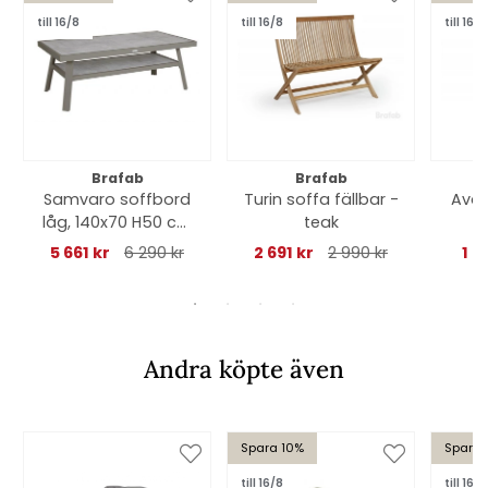
till 16/8
till 16/8
till 16/8
Brafab
Brafab
Samvaro soffbord
Turin soffa fällbar -
Avan
låg, 140x70 H50 cm
teak
a
- khaki/glas
5 661 kr
6 290 kr
2 691 kr
2 990 kr
1 2
Andra köpte även
Spara 10%
Spara
till 16/8
till 16/8