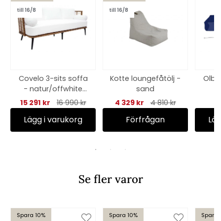
till 16/8
till 16/8
Covelo 3-sits soffa
Kotte loungefåtölj -
Olbi
- natur/offwhite
sand
dyna
15 291 kr
16 990 kr
4 329 kr
4 810 kr
Lägg i varukorg
Förfrågan
Läg
Se fler varor
Spara 10%
Spara 10%
Spara 