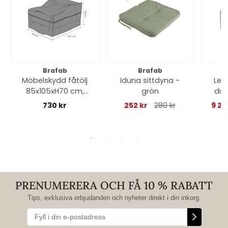
Brafab
Brafab
Möbelskydd fåtölj
Iduna sittdyna -
Lerb
85x105xH70 cm,
grön
dus
andas - svart
730 kr
252 kr
280 kr
9 27
PRENUMERERA OCH FÅ 10 % RABATT
Tips, exklusiva erbjudanden och nyheter direkt i din inkorg.