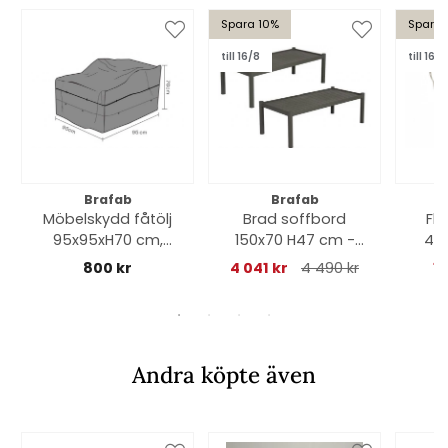
Spara 10%
Spara 
till 16/8
till 16/8
Brafab
Brafab
Möbelskydd fåtölj
Brad soffbord
Flo
95x95xH70 cm,
150x70 H47 cm -
41x
andas - svart
flera färger
800 kr
4 041 kr
4 490 kr
1
Andra köpte även