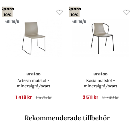
Spara
Spara
10%
10%
till 16/8
till 16/8
Brafab
Brafab
Artesia matstol -
Kasia matstol -
mineralgrå/svart
mineralgrå/svart
1 418 kr
2 511 kr
1 575 kr
2 790 kr
Rekommenderade tillbehör