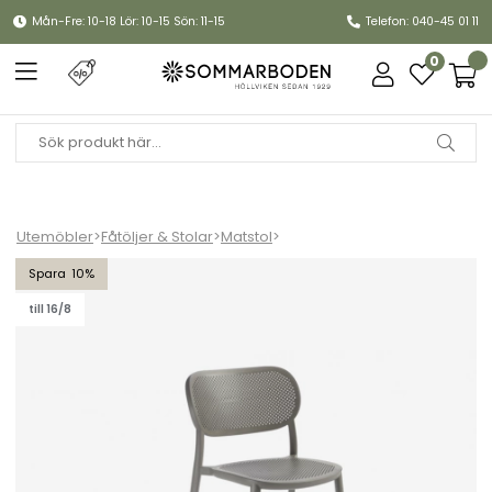
Mån-Fre: 10-18 Lör: 10-15 Sön: 11-15
Telefon: 040-45 01 11
0
Utemöbler
>
Fåtöljer & Stolar
>
Matstol
>
Nuta matstol - mineralgrå
10
till 16/8