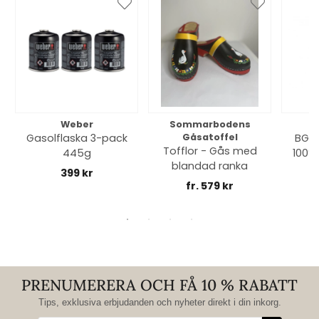
Weber
Sommarbodens
Bi
Gasolflaska 3-pack
Gåsatoffel
BGE 
Tofflor - Gås med
445g
100% 
blandad ranka
399 kr
fr. 579 kr
PRENUMERERA OCH FÅ 10 % RABATT
Tips, exklusiva erbjudanden och nyheter direkt i din inkorg.