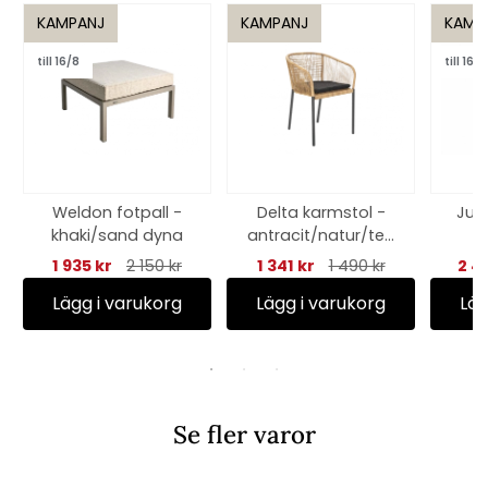
KAMPANJ
KAMPANJ
KAMP
till 16/8
till 16/8
Weldon fotpall -
Delta karmstol -
Jul
khaki/sand dyna
antracit/natur/ted
dy black
1 935 kr
2 150 kr
1 341 kr
1 490 kr
2 4
Lägg i varukorg
Lägg i varukorg
Läg
Se fler varor