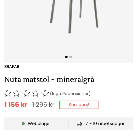
BRAFAB
Nuta matstol - mineralgrå
(Inga Recensioner)
1 166
kr
1 295
kr
Kampanj!
Webblager
7 - 10 arbetsdagar