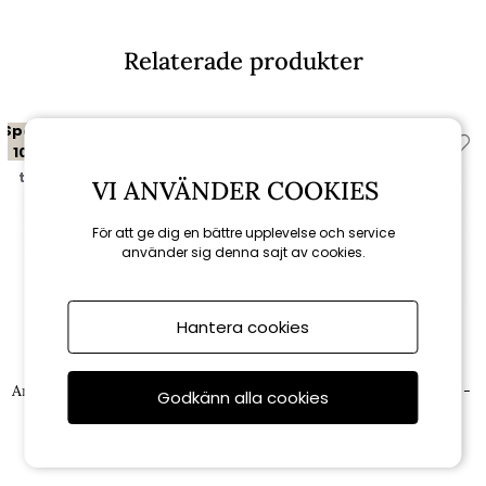
Relaterade produkter
Spara
Spara
10%
10%
till 16/8
till 16/8
VI ANVÄNDER COOKIES
För att ge dig en bättre upplevelse och service
använder sig denna sajt av cookies.
Hantera cookies
Brafab
Brafab
Arket cafébord 70x70 H74 cm -
Arket cafébord Ø 70 H74 cm -
Godkänn alla cookies
mineralgrå
mineralgrå
4 581 kr
4 311 kr
5 090 kr
4 790 kr