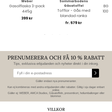
Weber
Sommarbodens
Bi
Gasolflaska 3-pack
Gåsatoffel
BGE 
Tofflor - Gås med
445g
100% 
blandad ranka
399 kr
fr. 579 kr
PRENUMERERA OCH FÅ 10 % RABATT
Tips, exklusiva erbjudanden och nyheter direkt i din inkorg.
Gäller endast nya prenumeranter.
Kan ej kombineras med andra erbjudanden eller rabatter. Giltig i sju dagar enbart
online.
Gäller ej: WEBER, AMCA Studios, Gåsatoffeln, presentkort, heliumballonger eller
blommor.
VILLKOR