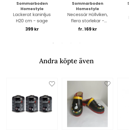
Sommarboden
Sommarboden
So
Homestyle
Homestyle
Lackerat kaninljus
Necessär Höllviken,
N
H20 cm - sage
flera storlekar -
navy
399 kr
fr. 169 kr
Andra köpte även