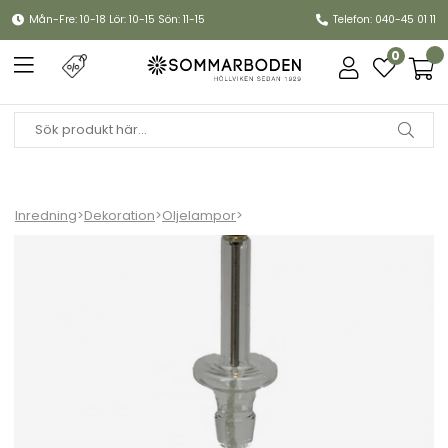
Mån-Fre: 10-18 Lör: 10-15 Sön: 11-15
Telefon: 040-45 01 11
0
Inredning
>
Dekoration
>
Oljelampor
>
Oljelampa kandelaber L - clear