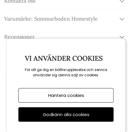
Kontakta oss
Varumärke: Sommarboden Homestyle
Recensioner
VI ANVÄNDER COOKIES
Rekommenderade tillbehör
För att ge dig en bättre upplevelse och service
använder sig denna sajt av cookies.
Hantera cookies
Godkänn alla cookies