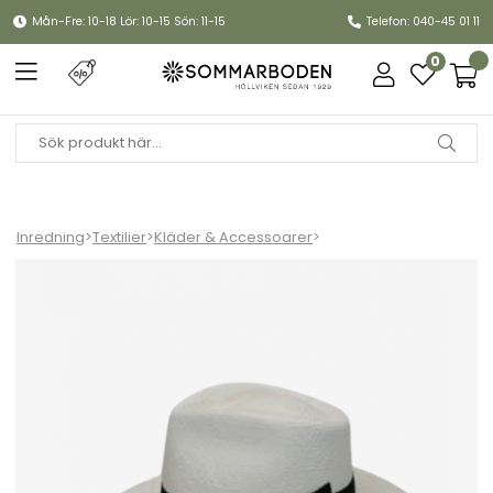
Mån-Fre: 10-18 Lör: 10-15 Sön: 11-15
Telefon: 040-45 01 11
0
Inredning
>
Textilier
>
Kläder & Accessoarer
>
Panama hatt, flera storlekar - vit