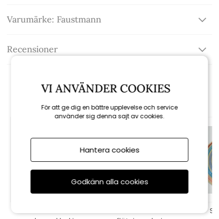
Varumärke: Faustmann
Recensioner
VI ANVÄNDER COOKIES
Rekommenderade tillbehör
För att ge dig en bättre upplevelse och service
använder sig denna sajt av cookies.
Hantera cookies
Godkänn alla cookies
Sommarhatt till
Solskärm med
So