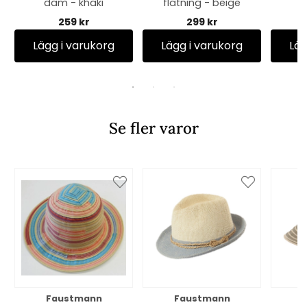
dam - khaki
flätning - beige
259 kr
299 kr
Lägg i varukorg
Lägg i varukorg
Läg
Se fler varor
Faustmann
Faustmann