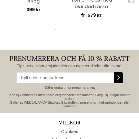
Tofflor - Gås med
445g
100% 
blandad ranka
399 kr
fr. 579 kr
PRENUMERERA OCH FÅ 10 % RABATT
Tips, exklusiva erbjudanden och nyheter direkt i din inkorg.
Gäller endast nya prenumeranter.
Kan ej kombineras med andra erbjudanden eller rabatter. Giltig i sju dagar enbart
online.
Gäller ej: WEBER, AMCA Studios, Gåsatoffeln, presentkort, heliumballonger eller
blommor.
VILLKOR
Cookies