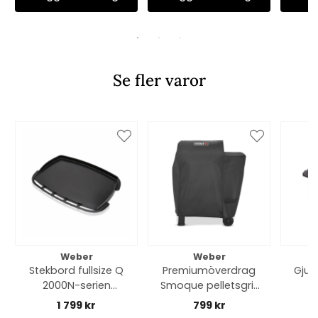
Se fler varor
Weber
Weber
Stekbord fullsize Q
Premiumöverdrag
Gjut
2000N-serien
Smoque pelletsgrill
(2025-) - black
- black
1 799 kr
799 kr