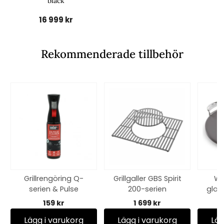
black
16 999 kr
Rekommenderade tillbehör
Grillrengöring Q-
Grillgaller GBS Spirit
We
serien & Pulse
200-serien
glas
159 kr
1 699 kr
Lägg i varukorg
Lägg i varukorg
Läg