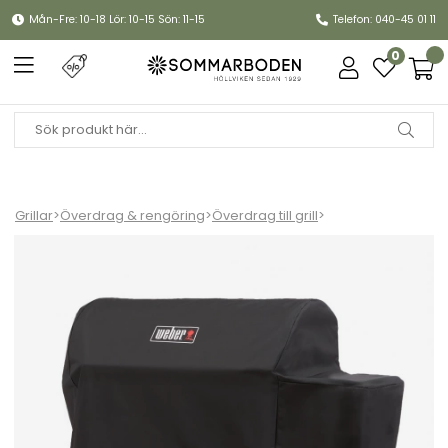
Mån-Fre: 10-18 Lör: 10-15 Sön: 11-15
Telefon: 040-45 01 11
0
Grillar
>
Överdrag & rengöring
>
Överdrag till grill
>
Premiumöverdrag Searwood XL - black