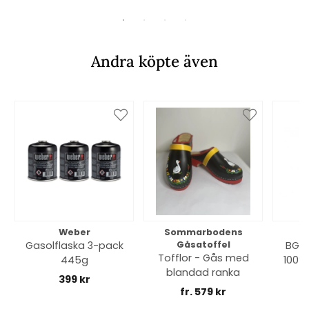
Andra köpte även
Weber
Sommarbodens
Bi
Gasolflaska 3-pack
Gåsatoffel
BGE 
Tofflor - Gås med
445g
100% 
blandad ranka
399 kr
fr. 579 kr