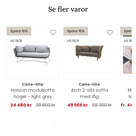
Se fler varor
Spara 15%
Spara 15%
Spara 
till 16/8
till 16/8
till 16/8
Cane-line
Cane-line
Horizon modulsoffa
Arch 2-sits soffa
Mel
höger - light grey
med låg
lar
arm/ryggstöd -
1
24 480 kr
28 800 kr
49 555 kr
58 300 kr
fr. 44 
natural/taupe
dynor
b