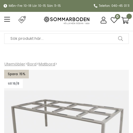
Mån-Fre: 10-18 Lör: 10-15 Sön: 11-15
Telefon: 040-45 01 11
0
Utemöbler
>
Bord
>
Matbord
>
Pure matbordsunderrede 200x100 cm - taupe
15
till 16/8