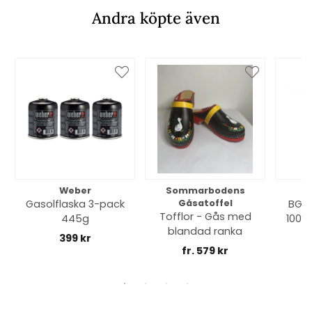
Andra köpte även
Weber
Sommarbodens
Bi
Gasolflaska 3-pack
Gåsatoffel
BGE 
Tofflor - Gås med
445g
100% 
blandad ranka
399 kr
fr. 579 kr