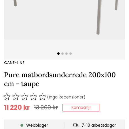
CANE-LINE
Pure matbordsunderrede 200x100
cm - taupe
(Inga Recensioner)
11 220
kr
13 200
kr
Kampanj!
Webblager
7-10 arbetsdagar