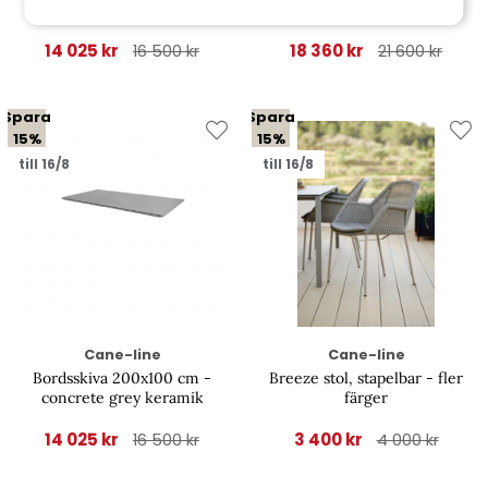
toscana sand keramik
colour keramik
14 025 kr
18 360 kr
16 500 kr
21 600 kr
Spara
Spara
15%
15%
till 16/8
till 16/8
Cane-line
Cane-line
Bordsskiva 200x100 cm -
Breeze stol, stapelbar - fler
concrete grey keramik
färger
14 025 kr
3 400 kr
16 500 kr
4 000 kr