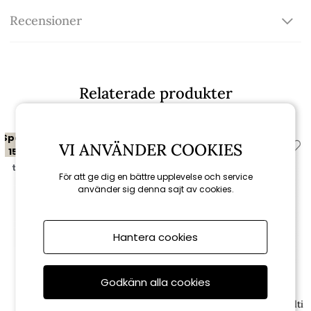
Recensioner
Relaterade produkter
Spara
Spara
VI ANVÄNDER COOKIES
15%
15%
till 16/8
till 16/8
För att ge dig en bättre upplevelse och service
använder sig denna sajt av cookies.
Hantera cookies
Godkänn alla cookies
Cane-line
Cane-line
Bordsskiva 200x100 cm -
Bordsskiva 200x100 cm - multi