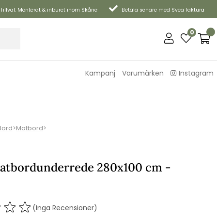
Tillval: Monterat & inburet inom Skåne
Betala senare med Svea faktura
0
Kampanj
Varumärken
Instagram
Bord
>
Matbord
>
atbordunderrede 280x100 cm -
(Inga Recensioner)