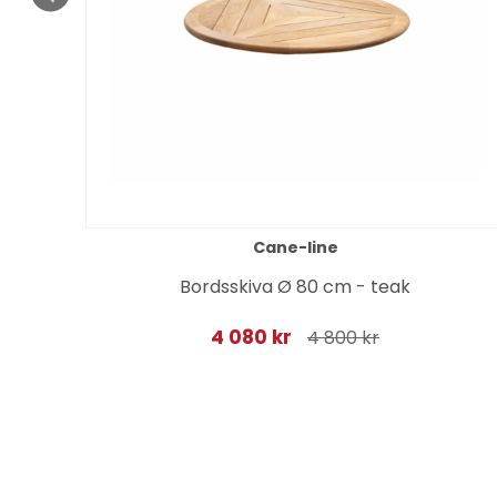
Cane-line
r
Bordsskiva Ø 80 cm - teak
4 080 kr
4 800 kr