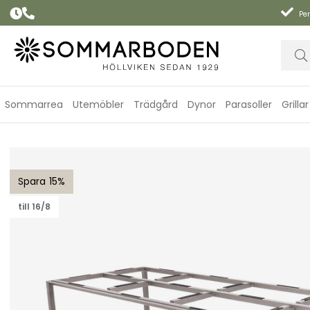
Per
Sommarrea
Utemöbler
Trädgård
Dynor
Parasoller
Grillar
Pure matbordunderrede 280x100 cm - taupe
15
till 16/8