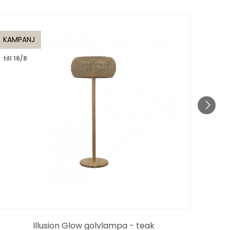
KAMPANJ
KAMP
till 16/8
till 1
Illusion Glow golvlampa - teak
D