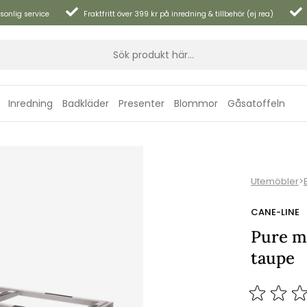
sonlig service
Fraktfritt över 399 kr på inredning & tillbehör (ej rea)
Inredning
Badkläder
Presenter
Blommor
Gåsatoffeln
Utemöbler
>
CANE-LINE
Pure m
taupe