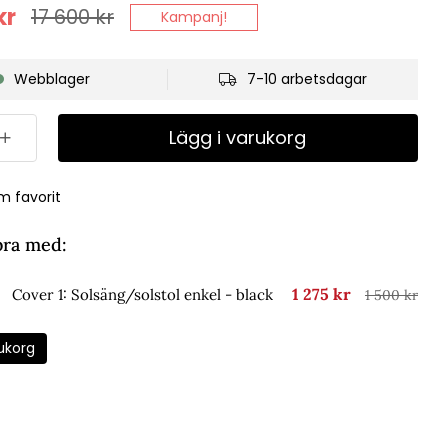
kr
17 600
kr
Kampanj!
Webblager
7-10 arbetsdagar
Lägg i varukorg
m favorit
bra med:
1 275 kr
Cover 1: Solsäng/solstol enkel - black
1 500 kr
ukorg