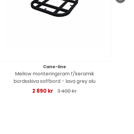
Cane-line
Mellow monteringsram f/keramik
Do
bordsskiva soffbord - lava grey alu
2 890 kr
3 400 kr