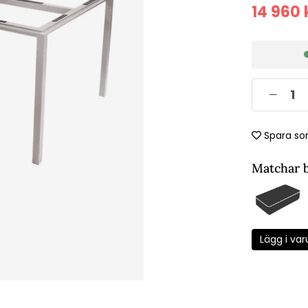
14 960
Spara so
Matchar 
Lägg i var