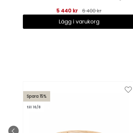
5 440 kr
6 400 kr
Lägg i varukorg
Spara 15%
till 16/8