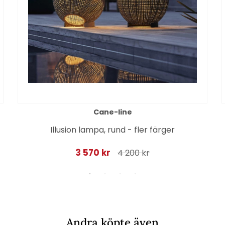
Cane-line
Illusion lampa, rund - fler färger
3 570 kr
4 200 kr
Andra köpte även