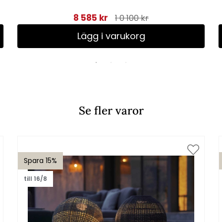
8 585 kr
1 0 100 kr
Lägg i varukorg
Se fler varor
Spara 15%
till 16/8