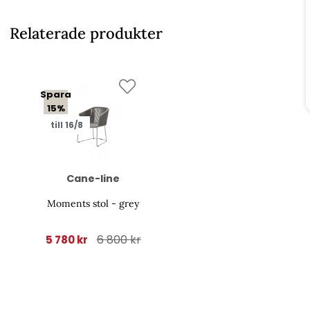
Relaterade produkter
Spara
15%
till 16/8
Cane-line
Moments stol - grey
6 800 kr
5 780 kr