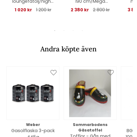
loungefåtölj/highb
190 cm/Mega
ma
ack fåtölj - light
fåtölj/Moments -
st
1 020 kr
1 200 kr
2 380 kr
2 800 kr
3 82
brown
black
Andra köpte även
Weber
Sommarbodens
Bi
Gasolflaska 3-pack
Gåsatoffel
BGE 
Tofflor - Gås med