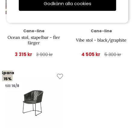
Godkänn alla cookies
Cane-line
Cane-line
Ocean stol, stapelbar - fler
Vibe stol - black/graphite
färger
3 315 kr
4 505 kr
3 900 kr
5 300 kr
Spara
15%
till 16/8