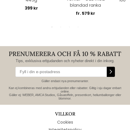
445g
100% 
blandad ranka
399 kr
fr. 579 kr
PRENUMERERA OCH FÅ 10 % RABATT
Tips, exklusiva erbjudanden och nyheter direkt i din inkorg.
Gäller endast nya prenumeranter.
Kan ej kombineras med andra erbjudanden eller rabatter. Giltig i sju dagar enbart
online.
Gäller ej: WEBER, AMCA Studios, Gåsatoffeln, presentkort, heliumballonger eller
blommor.
VILLKOR
Cookies
Integritetspolicy