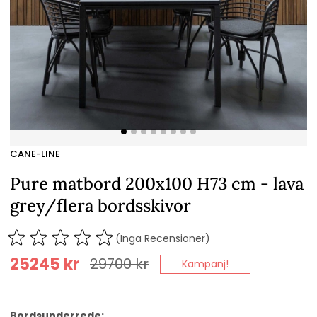
CANE-LINE
Pure matbord 200x100 H73 cm - lava
grey/flera bordsskivor
(Inga Recensioner)
25245
kr
29700
kr
Kampanj!
Bordsunderrede: