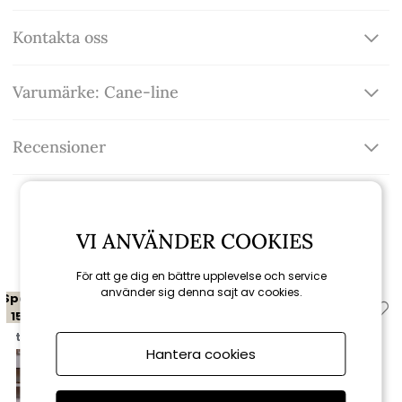
Kontakta oss
Varumärke: Cane-line
Recensioner
VI ANVÄNDER COOKIES
Relaterade produkter
För att ge dig en bättre upplevelse och service
använder sig denna sajt av cookies.
Spara
Spara
15%
15%
till 16/8
till 16/8
Hantera cookies