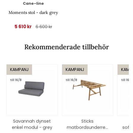
Cane-line
Moments stol - dark grey
5 610 kr
6 600 kr
Rekommenderade tillbehör
KAMPANJ
KAMPANJ
KAMP
till 16/8
till 16/8
till 16/8
Savannah dynset
Sticks
enkel modul - grey
matbordsunderred
soff