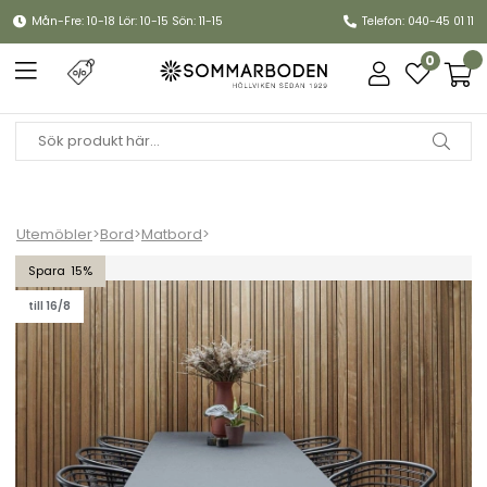
Mån-Fre: 10-18 Lör: 10-15 Sön: 11-15
Telefon: 040-45 01 11
0
Utemöbler
>
Bord
>
Matbord
>
Pure matbord 200x100 H73 cm - lava grey/flera bordsskivor
15
till 16/8