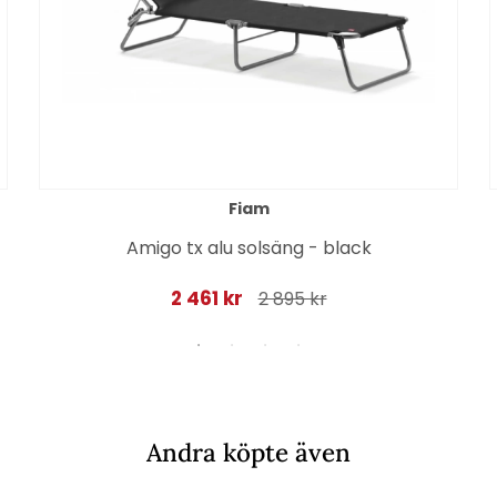
Fiam
Amigo tx alu solsäng - black
2 461 kr
2 895 kr
Andra köpte även