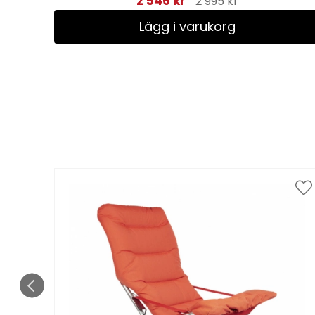
2 546 kr
2 995 kr
Lägg i varukorg