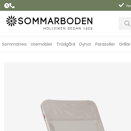
Per
Sommarrea
Utemöbler
Trädgård
Dynor
Parasoller
Grillar
Quick tx alu strandstol - whitebeige