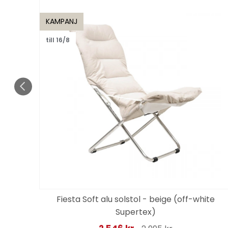
KAMPANJ
till 16/8
Fiesta Soft alu solstol - beige (off-white
Supertex)