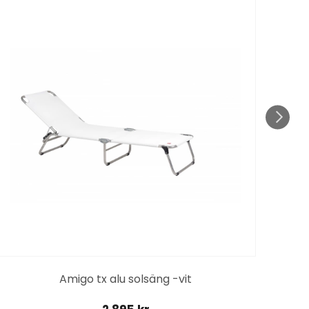
F
Amigo tx alu solsäng -vit