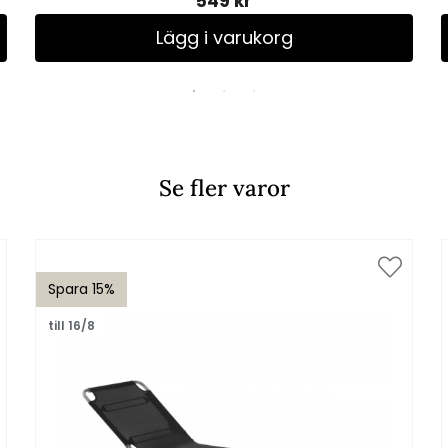
549 kr
Lägg i varukorg
Se fler varor
Spara 15%
till 16/8