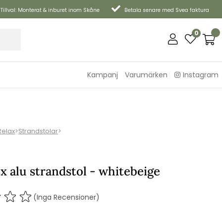
Tillval: Monterat & inburet inom Skåne
Betala senare med Svea faktura
0
Kampanj
Varumärken
Instagram
Relax
>
Strandstolar
>
x alu strandstol - whitebeige
(Inga Recensioner)