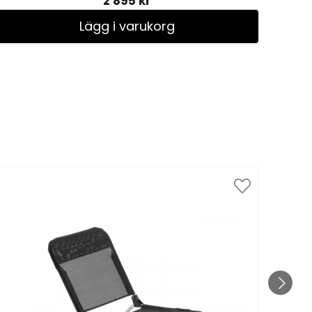
2 895 kr
Lägg i varukorg
Spar
till 1