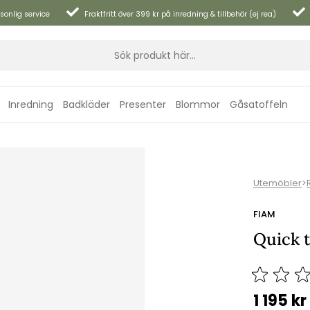
sonlig service
Fraktfritt över 399 kr på inredning & tillbehör (ej rea)
Inredning
Badkläder
Presenter
Blommor
Gåsatoffeln
Utemöbler
>
FIAM
Quick t
1 195
kr