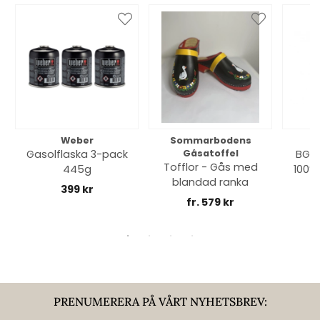
Weber
Sommarbodens
Bi
Gasolflaska 3-pack
Gåsatoffel
BGE 
Tofflor - Gås med
445g
100% 
blandad ranka
399 kr
fr. 579 kr
PRENUMERERA PÅ VÅRT NYHETSBREV: