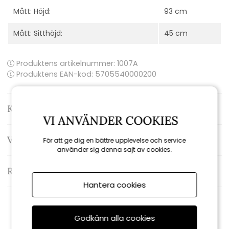
Mått: Höjd:
93 cm
Mått: Sitthöjd:
45 cm
Produktens artikelnummer:
1007A
Produktens EAN-kod: 5705540000200
Kontakta oss
VI ANVÄNDER COOKIES
Varumärke: Sika-Design
För att ge dig en bättre upplevelse och service
använder sig denna sajt av cookies.
Recensioner
Hantera cookies
Rekommenderade tillbehör
Godkänn alla cookies