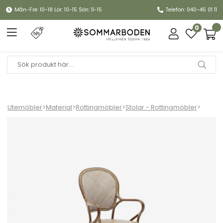
Mån-Fre: 10-18 Lör: 10-15 Sön: 11-15
Telefon: 040-45 01 11
0
Utemöbler
>
Material
>
Rottingmöbler
>
Stolar - Rottingmöbler
>
Rossini karmstol - antik