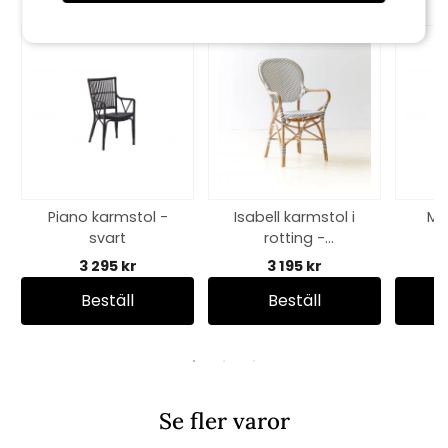
Piano karmstol -
Isabell karmstol i
Mo
svart
rotting -
vit/cappuchino
3 295 kr
3 195 kr
Beställ
Beställ
Se fler varor