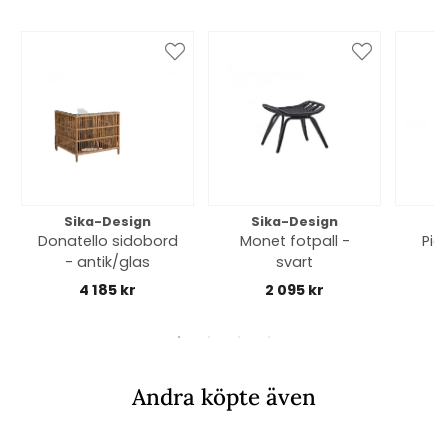
Sika-Design
Sika-Design
S
Donatello sidobord
Monet fotpall -
Pia
- antik/glas
svart
4 185 kr
2 095 kr
Andra köpte även