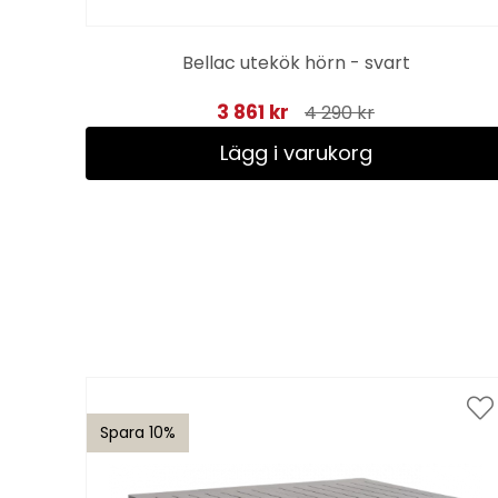
Bellac utekök hörn - svart
3 861 kr
4 290 kr
Lägg i varukorg
Spara 10%