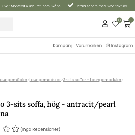
Tillval: Monterat & inburet inom Skåne
Betala senare med Svea faktura
0
Kampanj
Varumärken
Instagram
Loungemöbler
>
Loungemoduler
>
3-sits soffor - Loungemoduler
>
 3-sits soffa, hög - antracit/pearl
yna
(Inga Recensioner)