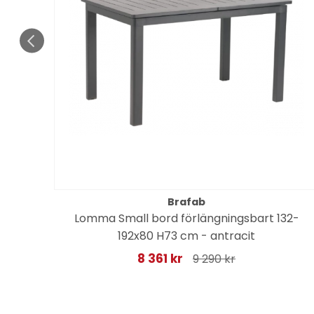
Brafab
ge
Lomma Small bord förlängningsbart 132-
192x80 H73 cm - antracit
8 361 kr
9 290 kr