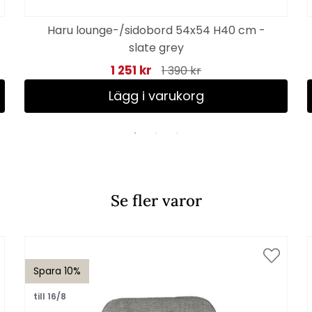
Haru lounge-/sidobord 54x54 H40 cm -
slate grey
1 251 kr
1 390 kr
Lägg i varukorg
Se fler varor
Spara 10%
till 16/8