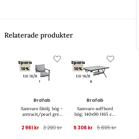
Relaterade produkter
Spara
Spara
10%
10%
till 16/8
till 16/8
Brafab
Brafab
Samvaro fåtölj, hög -
Samvaro soffbord
antracit/pearl grey
hög, 140x90 H65 cm
dyna
- antracit/glas
3 290 kr
5 895 kr
2 961 kr
5 306 kr