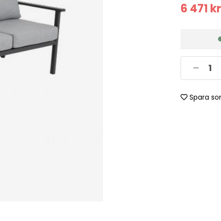
6 471
kr
Spara so