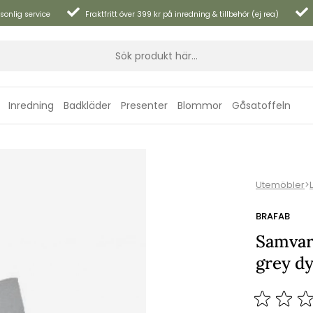
sonlig service
Fraktfritt över 399 kr på inredning & tillbehör (ej rea)
Inredning
Badkläder
Presenter
Blommor
Gåsatoffeln
Utemöbler
>
BRAFAB
Samvaro
grey d