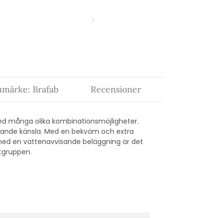
umärke: Brafab
Recensioner
ed många olika kombinationsmöjligheter.
udande känsla. Med en bekväm och extra
 med en vattenavvisande beläggning är det
atgruppen.
k