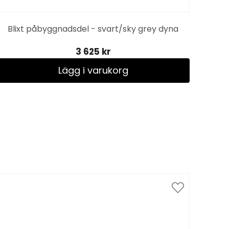
Lyo
Blixt påbyggnadsdel - svart/sky grey dyna
3 625 kr
Lägg i varukorg
Spar
till 1