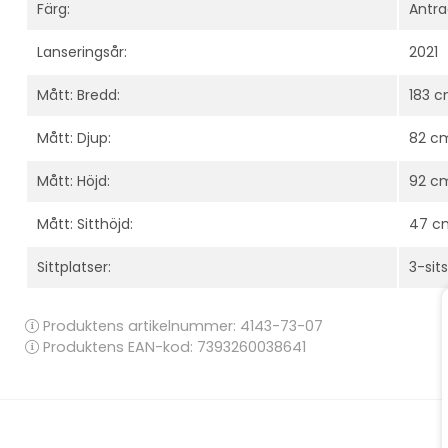
Färg:
Antra
Lanseringsår:
2021
Mått: Bredd:
183 
Mått: Djup:
82 c
Mått: Höjd:
92 c
Mått: Sitthöjd:
47 c
Sittplatser:
3-sits
Produktens artikelnummer:
4143-73-07
Produktens EAN-kod: 7393260038641