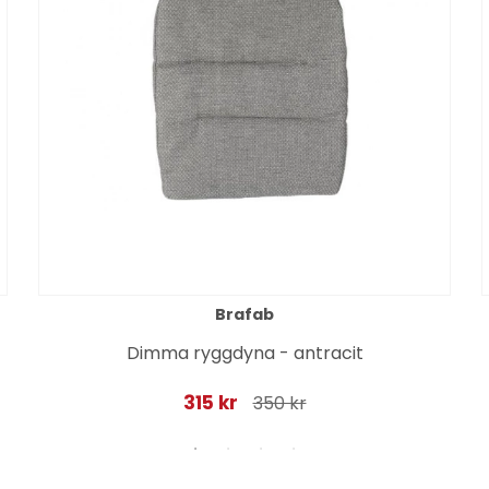
Brafab
Dimma ryggdyna - antracit
315 kr
350 kr