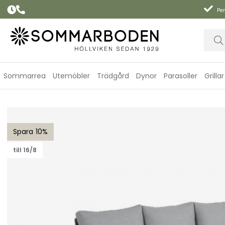
Per
Sommarrea
Utemöbler
Trädgård
Dynor
Parasoller
Grillar
Samvaro 3-sits soffa, hög - antracit/pearl grey dyna
10
till 16/8